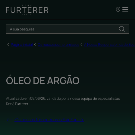
OS
NOSSOS
PONTOS
DE
VENDA
Página inicial
Os nossos compromissos
A Nossa Responsabilidade Soc
ÓLEO DE ARGÃO
Atualizado em
09/06/26
, validado por
a nossa equipa de especialistas
René Furterer
.
Os nossos fornecedores Fair For Life