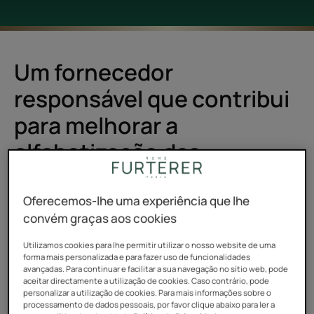
Um fornecedor
responsável que contribui
para melhorar a
alfabetização das
mulheres marroquinas
Oferecemos-lhe uma experiência que lhe
convém graças aos cookies
Utilizado há milhares de anos por mulheres berberes
Utilizamos cookies para lhe permitir utilizar o nosso website de uma
forma mais personalizada e para fazer uso de funcionalidades
para os seus cuidados corporais e capilares, o óleo de
avançadas. Para continuar e facilitar a sua navegação no sítio web, pode
argão tem propriedades estéticas extraordinárias.
aceitar directamente a utilização de cookies. Caso contrário, pode
personalizar a utilização de cookies. Para mais informações sobre o
processamento de dados pessoais, por favor clique abaixo para ler a