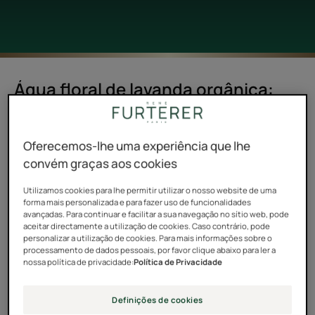
Água floral de lavanda orgânica:
tão suave, tão preciosa e
responsável!
Oferecemos-lhe uma experiência que lhe
A belíssima planta mediterrânica com propriedades
convém graças aos cookies
calmantes e relaxantes é um ingrediente adorado por
Utilizamos cookies para lhe permitir utilizar o nosso website de uma
René Furterer igualmente proveniente de Provence.
forma mais personalizada e para fazer uso de funcionalidades
avançadas. Para continuar e facilitar a sua navegação no sítio web, pode
aceitar directamente a utilização de cookies. Caso contrário, pode
personalizar a utilização de cookies. Para mais informações sobre o
processamento de dados pessoais, por favor clique abaixo para ler a
nossa política de privacidade:
Política de Privacidade
Playing YouTube videos requires the use of
Definições de cookies