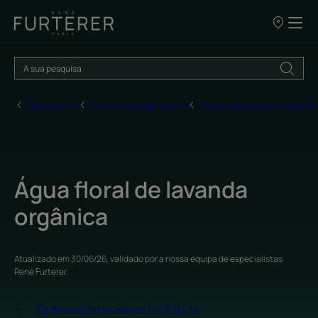
OS
NOSSOS
PONTOS
DE
VENDA
Página inicial
Os nossos compromissos
A Nossa Responsabilidade Soc
Água floral de lavanda
orgânica
Atualizado em
30/06/26
, validado por
a nossa equipa de especialistas
René Furterer
.
Os nossos fornecedores Fair For Life