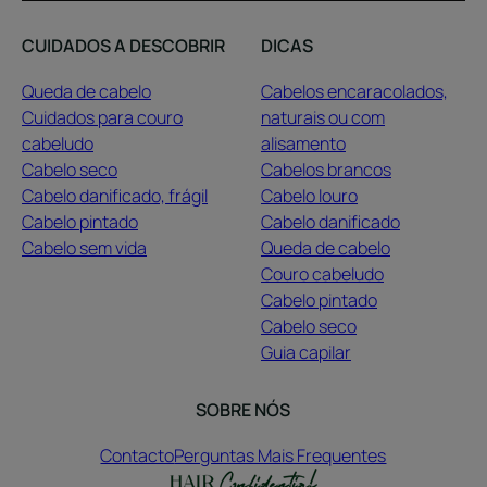
CUIDADOS A DESCOBRIR
DICAS
Queda de cabelo
Cabelos encaracolados,
Cuidados para couro
naturais ou com
cabeludo
alisamento
Cabelo seco
Cabelos brancos
Cabelo danificado, frágil
Cabelo louro
Cabelo pintado
Cabelo danificado
Cabelo sem vida
Queda de cabelo
Couro cabeludo
Cabelo pintado
Cabelo seco
Guia capilar
SOBRE NÓS
Contacto
Perguntas Mais Frequentes