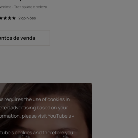
 Acalma - Traz saúde e beleza
2
opiniões
ontos de venda
s requires the use of cookies in
geted advertising based on your
ormation, please visit YouTube's «
tube's cookies and therefore you