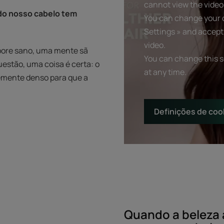
cannot view the video
 do nosso cabelo tem
You can change your c
Settings » and accept
video.
rpore sano, uma mente sã
You can change this 
uestão, uma coisa é certa: o
at any time.
temente denso para que a
Definições de coo
Quando a beleza