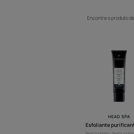
Encontre o produto de
Esfolia
purific
detox
HEAD SPA
Esfoliante purifican
Realça o brilho - Restaura forç