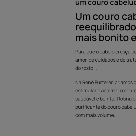
um couro cabelu
Um couro ca
reequilibrado
mais bonito e
Para que o cabelo cresça b
amor, de cuidados e de tra
do rosto! .
Na René Furterer, criámos 
estimular e acalmar o cour
saudável e bonito. Rotina d
purificante do couro cabelu
com mais volume.