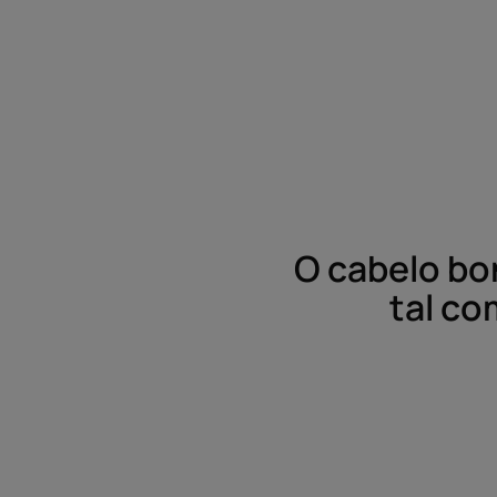
O cabelo bo
tal co