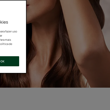
kies
para fazer uso
ar
Para mais
olítica de
OK