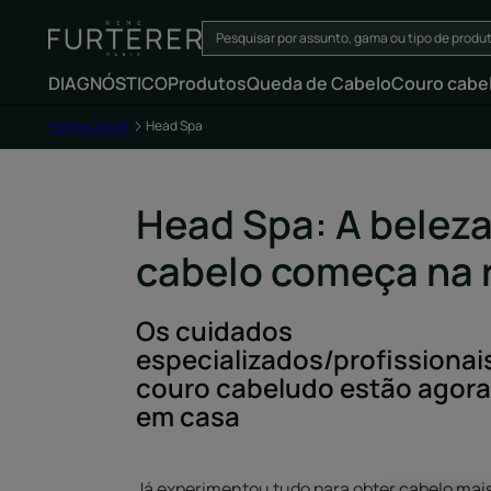
DIAGNÓSTICO
Produtos
Queda de Cabelo
Couro cabe
Página inicial
Head Spa
Head Spa: A beleza
cabelo começa na r
Os cuidados
especializados/profissionai
couro cabeludo estão agora
em casa
Já experimentou tudo para obter cabelo mais