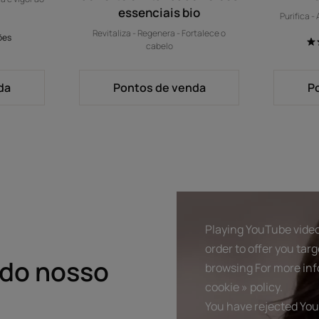
essenciais bio
Purifica -
Revitaliza - Regenera - Fortalece o
ões
cabelo
da
Pontos de venda
P
Playing YouTube video
order to offer you tar
 do nosso
browsing For more inf
cookie » policy.
You have rejected You