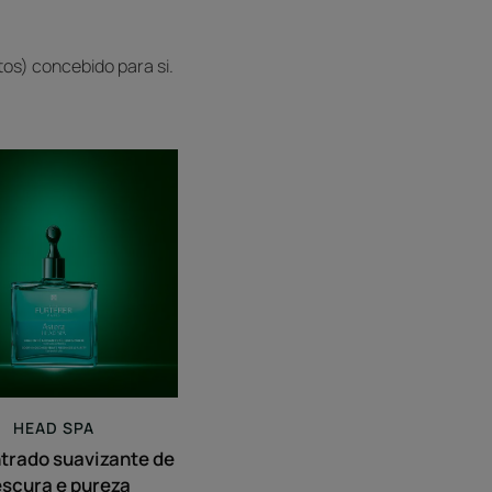
os) concebido para si.
Concentrado
suavizante
de
frescura
e
pureza
HEAD SPA
trado suavizante de
escura e pureza