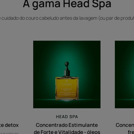
A gama Head Spa
 cuidado do couro cabeludo antes da lavagem (ou par de produt
nte
Concentrado
ante
Estimulante
de
Forte
e
Vitalidade
-
óleos
essenciais
bio
HEAD SPA
te detox
Concentrado Estimulante
Concen
de Forte e Vitalidade - óleos
fr
a e vigor ao