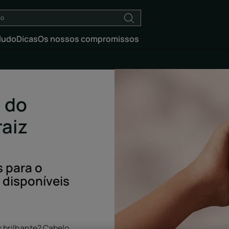
ludo
Dicas
Os nossos compromissos
 do
aiz
s para o
 disponíveis
 brilhante? Cabelo