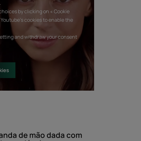
.
hoices by clicking on « Cookie
 Youtube's cookies to enable the
setting and withdraw your consent
kies
 anda de mão dada com