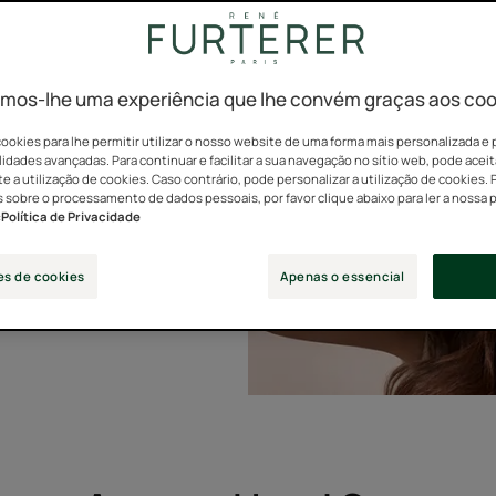
iona...
"skinification""?
mos-lhe uma experiência que lhe convém graças aos coo
ntido uma convicção
ookies para lhe permitir utilizar o nosso website de uma forma mais personalizada e 
 de um couro
idades avançadas. Para continuar e facilitar a sua navegação no sítio web, pode aceit
 a utilização de cookies. Caso contrário, pode personalizar a utilização de cookies. 
 sobre o processamento de dados pessoais, por favor clique abaixo para ler a nossa p
:
Política de Privacidade
cuidados do couro
elo. Os resultados
es de cookies
Apenas o essencial
 mais bonito, semana