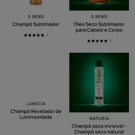
5 SENS
5 SENS
Champô Sublimador
Óleo Seco Sublimador
para Cabelo e Corpo
1
1
Champô
Champô
Revelador
seco
de
invisível
Luminosidade
-
Champô
seco
natural
LUMICIA
Champô Revelador de
Luminosidade
NATURIA
Champô seco invisível -
Champô seco natural