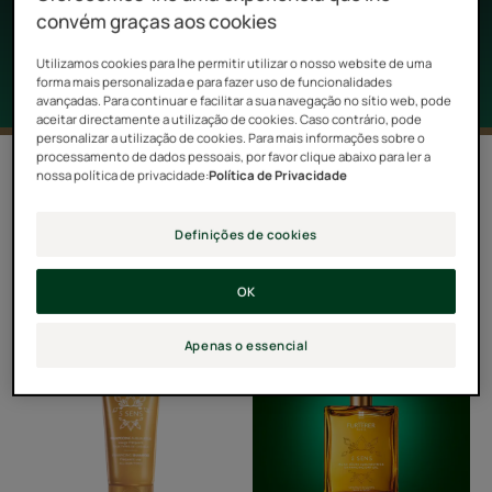
que o cabelo fique amarelo.
convém graças aos cookies
Utilizamos cookies para lhe permitir utilizar o nosso website de uma
forma mais personalizada e para fazer uso de funcionalidades
avançadas. Para continuar e facilitar a sua navegação no sítio web, pode
aceitar directamente a utilização de cookies. Caso contrário, pode
personalizar a utilização de cookies. Para mais informações sobre o
processamento de dados pessoais, por favor clique abaixo para ler a
Filtrar produtos
nossa política de privacidade:
Política de Privacidade
Definições de cookies
28 resultados "Cabelo loiro e com
madeixas"
OK
Champô
Óleo
Apenas o essencial
Sublimador
Seco
Sublimador
para
Cabelo
e
Corpo