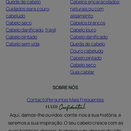
Queda de cabelo
Cabelos encaracolados,
Cuidados para couro
naturais ou com
cabeludo
alisamento
Cabelo seco
Cabelos brancos
Cabelo danificado, frágil
Cabelo louro
Cabelo pintado
Cabelo danificado
Cabelo sem vida
Queda de cabelo
Couro cabeludo
Cabelo pintado
Cabelo seco
Guia capilar
SOBRE NÓS
Contacto
Perguntas Mais Frequentes
Aqui, damos-lhe ouvidos: conte-nos a sua história, e
seremos a sua inspiração. O seu cabelo cresce com as
suas histórias, desejos, humores e mudanças de vida.