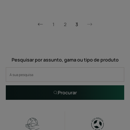
1
2
3
Página
Página
anterior
seguinte
Pesquisar por assunto, gama ou tipo de produto
Procurar