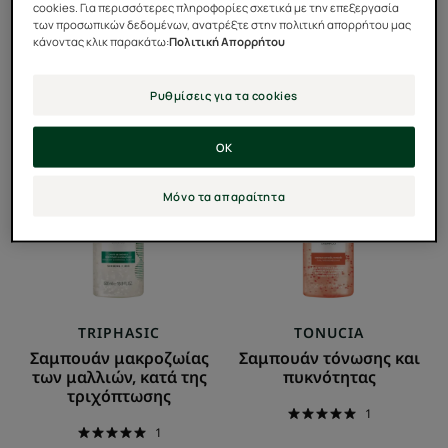
cookies. Για περισσότερες πληροφορίες σχετικά με την επεξεργασία
των προσωπικών δεδομένων, ανατρέξτε στην πολιτική απορρήτου μας
κάνοντας κλικ παρακάτω:
Πολιτική Απορρήτου
73 αποτελέσματα "ΟΛΑ ΤΑ ΠΡΟΪΟΝΤΑ
ΠΕΡΙΠΟΙΗΣΗΣ ΜΑΛΛΙΩΝ"
Ρυθμίσεις για τα cookies
Σαμπουάν
Σαμπουάν
μακροζωίας
τόνωσης
OK
των
και
μαλλιών,
πυκνότητας
Μόνο τα απαραίτητα
κατά
της
τριχόπτωσης
TRIPHASIC
TONUCIA
Σαμπουάν μακροζωίας
Σαμπουάν τόνωσης και
των μαλλιών, κατά της
πυκνότητας
τριχόπτωσης
1
1