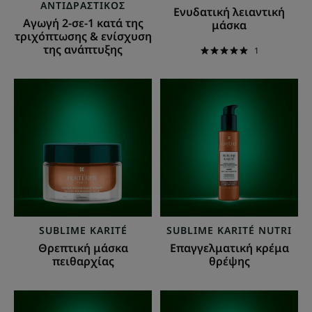
ανάπτυξης
ΑΝΤΙΔΡΑΣΤΙΚΌΣ
Ενυδατική λειαντική
Αγωγή 2-σε-1 κατά της
μάσκα
τριχόπτωσης & ενίσχυση
της ανάπτυξης
1
Θρεπτική
Επαγγελματική
μάσκα
κρέμα
πειθαρχίας
θρέψης
SUBLIME KARITÉ
SUBLIME KARITÉ NUTRI
Θρεπτική μάσκα
Επαγγελματική κρέμα
πειθαρχίας
θρέψης
Επαγγελματική
Ενυδατικό