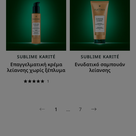
κρέμα
σαμπουάν
λείανσης
λείανσης
χωρίς
ξέπλυμα
SUBLIME KARITÉ
SUBLIME KARITÉ
Επαγγελματική κρέμα
Ενυδατικό σαμπουάν
λείανσης χωρίς ξέπλυμα
λείανσης
1
1
…
7
Next
Previous
page
page