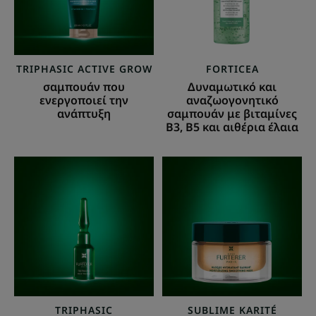
βιταμίνες
Β3,
Β5
και
TRIPHASIC ACTIVE GROW
FORTICEA
αιθέρια
σαμπουάν που
Δυναμωτικό και
έλαια
ενεργοποιεί την
αναζωογονητικό
ανάπτυξη
σαμπουάν με βιταμίνες
Β3, Β5 και αιθέρια έλαια
Αγωγή
Ενυδατική
2-
λειαντική
σε-1
μάσκα
κατά
της
τριχόπτωσης
&
ενίσχυση
της
TRIPHASIC
SUBLIME KARITÉ