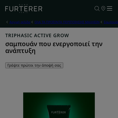
ΣΗΜΕΙΑ
ΠΩΛΗΣΗΣ
ΤΩΝ
ΠΡΟΪΟΝΤΩ
Αρχική σελίδα
ΟΛΑ ΤΑ ΠΡΟΪΟΝΤΑ ΠΕΡΙΠΟΙΗΣΗΣ ΜΑΛΛΙΩΝ
Σαμπουά
ΜΑΣ
TRIPHASIC ACTIVE GROW
σαμπουάν που ενεργοποιεί την
ανάπτυξη
Γράψτε πρώτοι την άποψή σας