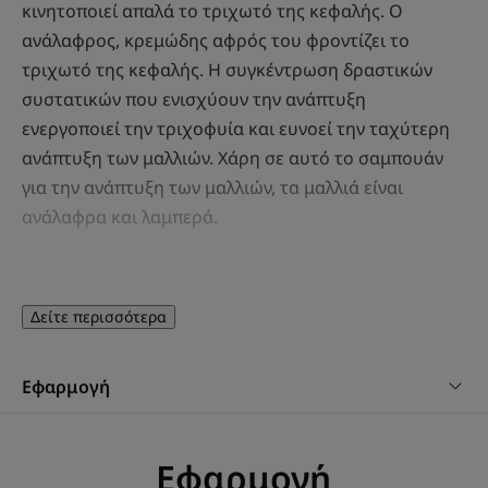
κινητοποιεί απαλά το τριχωτό της κεφαλής. Ο
ανάλαφρος, κρεμώδης αφρός του φροντίζει το
τριχωτό της κεφαλής. Η συγκέντρωση δραστικών
συστατικών που ενισχύουν την ανάπτυξη
ενεργοποιεί την τριχοφυία και ευνοεί την ταχύτερη
ανάπτυξη των μαλλιών. Χάρη σε αυτό το σαμπουάν
για την ανάπτυξη των μαλλιών, τα μαλλιά είναι
ανάλαφρα και λαμπερά.
Πλεονέκτημα
Δείτε περισσότερα
Το σαμπουάν ενισχύει την παραγωγή κερατίνης για να
ενεργοποιήσει την ανάπτυξη από τις ρίζες.
Εφαρμογή
Οφέλη
•ΕΥΝΟΕΙ ΤΗΝ ΑΝΑΠΤΥΞΗ ΤΩΝ ΜΑΛΛΙΩΝ: αυτό το
Εφαρμογή
σαμπουάν για την ανάπτυξη των μαλλιών κινητοποιεί το