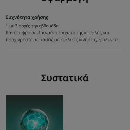
τριχωτό της κεφαλής από τις ρίζες και επιταχύνει την
ανάπτυξη των μαλλιών.
Συχνότητα χρήσης
• Μακρύτερα, πιο λαμπερά μαλλιά: εμπλουτισμένα με
1 με 3 φορές την εβδομάδα
βιταμίνη Β8 και πρόπολη που ενισχύει την κερατίνη, τα
Κάντε αφρό σε βρεγμένο τριχωτό της κεφαλής και
μαλλιά ενισχύονται και αναπτύσσονται ταχύτερα.
προχωρήστε σε μασάζ με κυκλικές κινήσεις, ξεπλύνετε.
• Ανάλαφρη σύνθεση: ένα σαμπουάν για την ανάπτυξη
των μαλλιών με κρεμώδη αφρό, χωρίς σιλικόνη και
θειικά άλατα.
Συστατικά
Υφή
Περιβάλλον