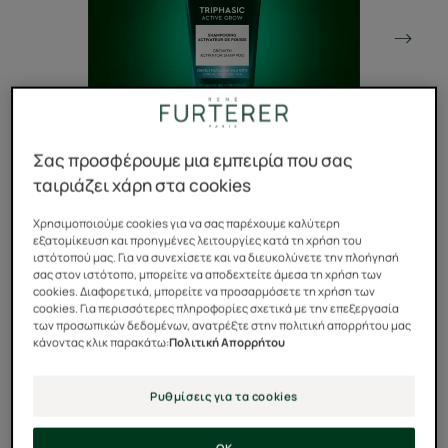
Σας προσφέρουμε μια εμπειρία που σας
ταιριάζει χάρη στα cookies
Χρησιμοποιούμε cookies για να σας παρέχουμε καλύτερη
εξατομίκευση και προηγμένες λειτουργίες κατά τη χρήση του
ιστότοπού μας. Για να συνεχίσετε και να διευκολύνετε την πλοήγησή
σας στον ιστότοπο, μπορείτε να αποδεχτείτε άμεσα τη χρήση των
Το σαμπουάν ενεργοποίησης της ανάπτυξης κινητοποιεί
cookies. Διαφορετικά, μπορείτε να προσαρμόσετε τη χρήση των
τη μικροκυκλοφορία από τη ρίζα για ταχύτερη ανάπτυξη
cookies. Για περισσότερες πληροφορίες σχετικά με την επεξεργασία
και πιο μακριά μαλλιά.
των προσωπικών δεδομένων, ανατρέξτε στην πολιτική απορρήτου μας
κάνοντας κλικ παρακάτω:
Πολιτική Απορρήτου
Η ανάλαφρη σύνθεσή του δεν βαραίνει τα μαλλιά.
Ρυθμίσεις για τα cookies
Μια σύνθεση εμπλουτισμένη με ένα σύμπλεγμα που