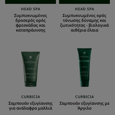
αιθέρια
HEAD SPA
HEAD SPA
έλαια
Συμπυκνωμένος
Συμπυκνωμένος ορός
δροσερός ορός
τόνωσης δύναμης και
φρεσκάδας και
ζωτικότητας - βιολογικά
καταπράυνσης
αιθέρια έλαια
Σαμπουάν
Σαμπουάν
εξυγίανσης
εξυγίανσης
για
με
ανάλαφρα
Άργιλο
μαλλιά
CURBICIA
CURBICIA
Σαμπουάν εξυγίανσης
Σαμπουάν εξυγίανσης με
για ανάλαφρα μαλλιά
Άργιλο