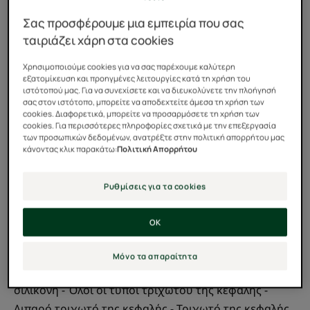
99% φυσικά σ, βιολογικά ενεργά συστατικά, χωρίς
Σας προσφέρουμε μια εμπειρία που σας
σιλικόνη.
ταιριάζει χάρη στα cookies
Χρησιμοποιούμε cookies για να σας παρέχουμε καλύτερη
Φιαλίδιο
Φιαλίδιο
50ml
εξατομίκευση και προηγμένες λειτουργίες κατά τη χρήση του
ιστότοπού μας. Για να συνεχίσετε και να διευκολύνετε την πλοήγησή
σας στον ιστότοπο, μπορείτε να αποδεχτείτε άμεσα τη χρήση των
cookies. Διαφορετικά, μπορείτε να προσαρμόσετε τη χρήση των
Μπορεί να χρησιμοποιηθεί για
cookies. Για περισσότερες πληροφορίες σχετικά με την επεξεργασία
των προσωπικών δεδομένων, ανατρέξτε στην πολιτική απορρήτου μας
Έφηβοι - Ενήλικες
κάνοντας κλικ παρακάτω:
Πολιτική Απορρήτου
Ηλικία
Ρυθμίσεις για τα cookies
Από 15 ετών
OK
Τύπος μαλλιών
Μόνο τα απαραίτητα
Όλοι οι τύποι μαλλιών - Περιποίηση μαλλιών χωρίς
σιλικόνη - Όλοι οι τύποι τριχωτού της κεφαλής -
Λιπαρό τριχωτό της κεφαλής - Τριχωτό της κεφαλής