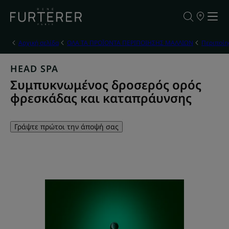
ΣΗΜΕΙΑ
ΠΩΛΗΣΗΣ
ΤΩΝ
ΠΡΟΪΟΝΤΩ
Αρχική σελίδα
ΟΛΑ ΤΑ ΠΡΟΪΟΝΤΑ ΠΕΡΙΠΟΙΗΣΗΣ ΜΑΛΛΙΩΝ
Περιποίη
ΜΑΣ
HEAD SPA
Συμπυκνωμένος δροσερός ορός
φρεσκάδας και καταπράυνσης
Γράψτε πρώτοι την άποψή σας