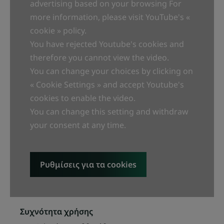
advertising based on your browsing For
ΛΊΓΑ ΛΌΓΙΑ ΑΠΌ ΤΟΝ ΕΙΔΙΚΌ ΜΑΣ
more information, please visit YouTube's «
cookie » policy.
You have rejected Youtube's cookies and
therefore you cannot view the video.
Αυτή η αγωγη δύο φάσεων
You can change your choices by clicking on
πριν από το λούσιμο με
« Cookie Settings » and accept Youtube's
συστατικά 99% φυσικής
cookies to enable the video.
προέλευσης, συμπυκνωμένη
You can change this setting and withdraw
με βιολογικά αιθέρια έλαια
your consent at any time.
μέντας και ευκαλύπτου,
εξισορροπεί και καθαρίζει το
τριχωτό της κεφαλής με
Ρυθμίσεις για τα cookies
κνησμό, το οποίο εκτίθεται
στους επιβαρυντικούς
παράγοντες της
Συχνότητα χρήσης
καθημερινότητας.