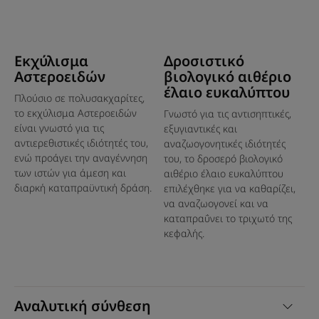
ευκάλυπτος. Δροσερό και χαλαρωτικό άρωμα.
Εκχύλισμα
Δροσιστικό
Οφέλη
Αστεροειδών
βιολογικό αιθέριο
• ΚΑΤΑΠΡΑΫΝΕΙ AΜΕΣΑ ΤΟ ΤΡΙΧΩΤΌ ΤΗΣ ΚΕΦΑΛHΣ:
έλαιο ευκαλύπτου
Πλούσιο σε πολυσακχαρίτες,
μετά την καταπράυνση και την εξισορρόπηση, το
το εκχύλισμα Αστεροειδών
Γνωστό για τις αντισηπτικές,
τριχωτό της κεφαλής ανακτά την άνεση που διαρκεί και
είναι γνωστό για τις
εξυγιαντικές και
τα μαλλιά είναι απολύτως υγιή.
αντιερεθιστικές ιδιότητές του,
αναζωογονητικές ιδιότητές
• ΠΡΟΣΦEΡΕΙ ΜΙΑ ΑΝΑΖΩΟΓΟΝΗΤΙΚH ΠΝΟΗ
ενώ προάγει την αναγέννηση
του, το δροσερό βιολογικό
ΦΡΕΣΚΑΔΑΣ: ανακουφίζει και δίνει στο τριχωτό της
των ιστών για άμεση και
αιθέριο έλαιο ευκαλύπτου
διαρκή καταπραϋντική δράση.
επιλέχθηκε για να καθαρίζει,
κεφαλής μια άμεση αίσθηση φρεσκάδας (-1,5°C) χάρη
να αναζωογονεί και να
στα βιολογικά αιθέρια έλαια μέντας και ευκαλύπτου.
καταπραΰνει το τριχωτό της
• ΠΡΟΣΦΕΡΕΙ ΜΙΑ ΧΑΛΑΡΩΤΙΚΗ ΕΜΠΕΙΡΙΑ ΕΥΕΞΙΑΣ: σας
κεφαλής.
προσκαλεί να απολαύσετε μια εμπειρία spa στο σπίτι
κατά τη διάρκεια ενός αναζωογονητικού μασάζ, μια
πραγματική εμπειρία χαλάρωσης που ενισχύεται από
την χαλαρωτική οσφρητική δύναμη των αιθέριων
Αναλυτική σύνθεση
ελαίων.