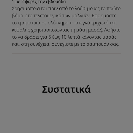
Εμπλουτισμένο με
1 με 2 φορές την εβδομάδα
Χρησιμοποιείται πριν από το λούσιμο ως το πρώτο
καταπραϋντικό εκχύλισμα
βήμα στο τελετουργικό των μαλλιών. Εφαρμόστε
λουλουδιών Asteraceae,
το τμηματικά σε ολόκληρο το στεγνό τριχωτό της
καταπραΰνει άμεσα το
κεφαλής χρησιμοποιώντας τη μύτη μασάζ. Αφήστε
τριχωτό της κεφαλής για
το να δράσει για 5 έως 10 λεπτά κάνοντας μασάζ
άνεση που διαρκεί. Τα μαλλιά
και, στη συνέχεια, συνεχίστε με το σαμπουάν σας.
καθαρίζουν, η λιπαρότητα
επιβραδύνεται και
αποκαλύπτουν τη λαμπερή
τους ομορφιά. Σύνθεση χωρίς
σιλικόνη.
Συστατικά
Πλεονέκτημα
Αγωγή με αιθέρια έλαια από βιολογικές καλλιέργειες:
καταπραϋντική και αναζωογονητική μέντα και