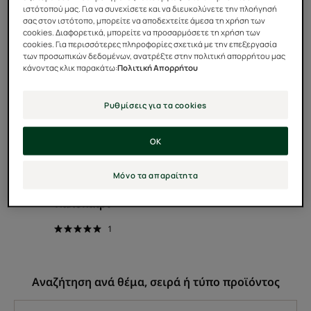
ιστότοπού μας. Για να συνεχίσετε και να διευκολύνετε την πλοήγησή
Προστατευτικό
σας στον ιστότοπο, μπορείτε να αποδεχτείτε άμεσα τη χρήση των
Έλαιο
cookies. Διαφορετικά, μπορείτε να προσαρμόσετε τη χρήση των
cookies. Για περισσότερες πληροφορίες σχετικά με την επεξεργασία
Μαλλιών
των προσωπικών δεδομένων, ανατρέξτε στην πολιτική απορρήτου μας
για
κάνοντας κλικ παρακάτω:
Πολιτική Απορρήτου
το
Καλοκαίρι
Ρυθμίσεις για τα cookies
OK
SOLAIRE
Προστατευτικό Έλαιο
Μόνο τα απαραίτητα
Μαλλιών για το
Καλοκαίρι
1
Αναζήτηση ανά θέμα, σειρά ή τύπο προϊόντος