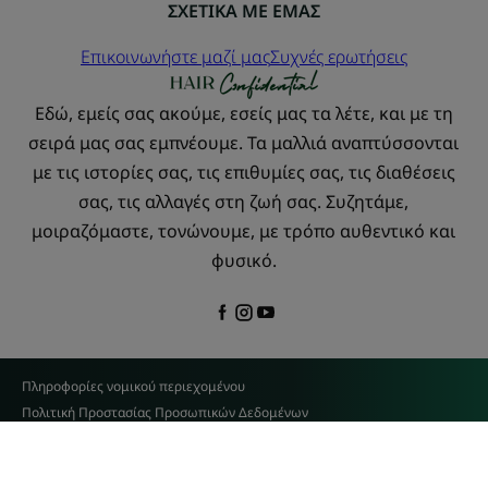
ΣΧΕΤΙΚΑ ΜΕ ΕΜΑΣ
Επικοινωνήστε μαζί μας
Συχνές ερωτήσεις
Εδώ, εμείς σας ακούμε, εσείς μας τα λέτε, και με τη
σειρά μας σας εμπνέουμε. Τα μαλλιά αναπτύσσονται
με τις ιστορίες σας, τις επιθυμίες σας, τις διαθέσεις
σας, τις αλλαγές στη ζωή σας. Συζητάμε,
μοιραζόμαστε, τονώνουμε, με τρόπο αυθεντικό και
φυσικό.
Πληροφορίες νομικού περιεχομένου
Πολιτική Προστασίας Προσωπικών Δεδομένων
Ρυθμίσεις για τα cookies
© 2026 René Furterer