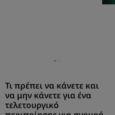
Go
Go
Go
to
to
to
item
item
item
1
2
3
Τι πρέπει να κάνετε και
να μην κάνετε για ένα
τελετουργικό
περιποίησης για σγουρά