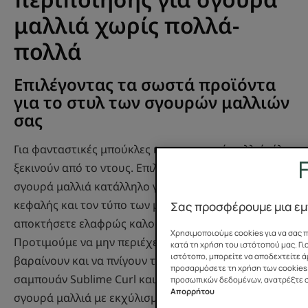
μαλλιά χωρίς πολλά-
πολλά
Επιλέγοντας τα σωστά προϊόντα
για το στυλ των σγουρών μαλλιών
σας
Για φανταστικές μπούκλες και κυματιστά μαλλιά, όλα
ξεκινούν από το ντους. Επιλέξτε ένα σαμπουάν για
σγουρά μαλλιά κατάλληλο για το τριχωτό της
κεφαλής και τον τύπο των μαλλιών σας για να
Σας προσφέρουμε μια εμπ
αποκτήσετε ελαφρώς καλοσχηματισμένες μπούκλες.
Χρησιμοποιούμε cookies για να σας 
Προτιμούμε να μην περιέχει σιλικόνες που τείνουν να
κατά τη χρήση του ιστότοπού μας. Γι
ιστότοπο, μπορείτε να αποδεχτείτε ά
βαραίνουν και να πνίγουν τα μαλλιά. Επιλέξτε το
προσαρμόσετε τη χρήση των cookies.
σαμπουάν Sublime Curl και τη σειρά προϊόντων για
προσωπικών δεδομένων, ανατρέξτε σ
Απορρήτου
σγουρά μαλλιά με εκχύλισμα Άκανθου, ένα δραστικό