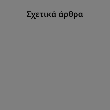
Σχετικά άρθρα
Ανακαλύψτε
περισσότερα
Ανακαλύπτοντας
ξανά
τις
μπούκλες