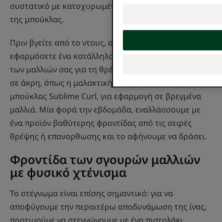
συστατικό με κατοχυρωμένες ιδιότητες προστασίας
της μπούκλας.
Πριν βγείτε από το ντους, αφιερώστε χρόνο για να
εφαρμόσετε ένα κατάλληλο προϊόν για το ξέμπλεγμα
των μαλλιών σας για τη θρέψη της τρίχας απ' άκρη
σε άκρη, όπως η μαλακτική κρέμα σχηματισμού
μπούκλας Sublime Curl, για εφαρμογή σε βρεγμένα
μαλλιά. Μία φορά την εβδομάδα, εναλλάσσουμε με
ένα προϊόν βαθύτερης φροντίδας από τις σειρές
θρέψης ή επανορθωσης και το αφήνουμε να δράσει.
Φροντίδα των σγουρών μαλλιών
με φυσικό χτένισμα
Το στέγνωμα είναι επίσης σημαντικό: για να
αποφύγουμε την περαιτέρω αποδυνάμωση της ίνας,
προτιμούμε να στεγνώνουμε με ένα πιστολάκι