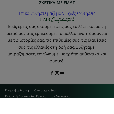
ΣΧΕΤΙΚΑ ΜΕ ΕΜΑΣ
Επικοινωνήστε μαζί μας
Συχνές ερωτήσεις
Εδώ, εμείς σας ακούμε, εσείς μας τα λέτε, και με τη
σειρά μας σας εμπνέουμε. Τα μαλλιά αναπτύσσονται
με τις ιστορίες σας, τις επιθυμίες σας, τις διαθέσεις
σας, τις αλλαγές στη ζωή σας. Συζητάμε,
μοιραζόμαστε, τονώνουμε, με τρόπο αυθεντικό και
φυσικό.
Πληροφορίες νομικού περιεχομένου
Πολιτική Προστασίας Προσωπικών Δεδομένων
Ρυθμίσεις για τα cookies
© 2026 René Furterer