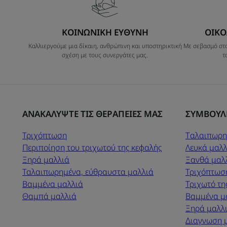
ΚΟΙΝΩΝΙΚΗ ΕΥΘΥΝΗ
ΟΙΚΟ
Καλλιεργούμε μια δίκαιη, ανθρώπινη και υποστηρικτική
Με σεβασμό στο
σχέση με τους συνεργάτες μας.
τ
ΑΝΑΚΑΛΥΨΤΕ ΤΙΣ ΘΕΡΑΠΕΙΕΣ ΜΑΣ
ΣΥΜΒΟΥΛ
Τριχόπτωση
Tαλαιπωρη
Περιποίηση του τριχωτού της κεφαλής
Λευκά μαλλ
Ξηρά μαλλιά
Ξανθά μαλ
Ταλαιπωρημένα, εύθραυστα μαλλιά
Τριχόπτωσ
Βαμμένα μαλλιά
Τριχωτό τη
Θαμπά μαλλιά
Βαμμένα μ
Ξηρά μαλλ
Διαγνωση 