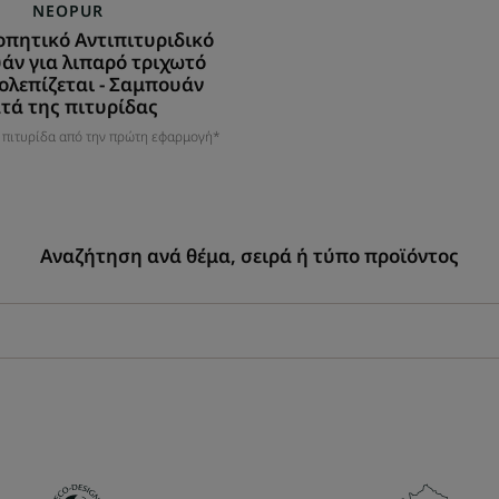
πιτυρίδας
NEOPUR
οπητικό Αντιπιτυριδικό
άν για λιπαρό τριχωτό
ολεπίζεται - Σαμπουάν
τά της πιτυρίδας
ν πιτυρίδα από την πρώτη εφαρμογή*
Αναζήτηση ανά θέμα, σειρά ή τύπο προϊόντος