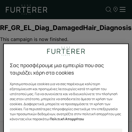
ΣΗΜΕΙΑ
ΠΩΛΗΣΗΣ
ΤΩΝ
ΠΡΟΪΟΝΤΩ
ΜΑΣ
Σας προσφέρουμε μια εμπειρία που σας
ταιριάζει χάρη στα cookies
ΚΟΙΝΩΝΙΚΗ ΕΥΘΥΝΗ
ΟΙΚΟΛΟΓΙΚΟΣ
ΣΧΕΔΙΑΣΜΟΣ
Χρησιμοποιούμε cookies για να σας παρέχουμε καλύτερη
εξατομίκευση και προηγμένες λειτουργίες κατά τη χρήση του
ιστότοπού μας. Για να συνεχίσετε και να διευκολύνετε την πλοήγησή
σας στον ιστότοπο, μπορείτε να αποδεχτείτε άμεσα τη χρήση των
cookies. Διαφορετικά, μπορείτε να προσαρμόσετε τη χρήση των
cookies. Για περισσότερες πληροφορίες σχετικά με την επεξεργασία
ΠΙΣΤΗ ΣΤΗ ΓΗ ΜΑΣ
ΒΙΟΠΟΙΚΙΛΟΤΗΤΑ
των προσωπικών δεδομένων, ανατρέξτε στην πολιτική απορρήτου μας
κάνοντας κλικ παρακάτω:
Πολιτική Απορρήτου