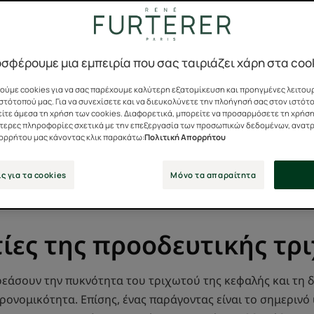
Τριχόπτωση
σφέρουμε μια εμπειρία που σας ταιριάζει χάρη στα coo
ύμε cookies για να σας παρέχουμε καλύτερη εξατομίκευση και προηγμένες λειτουρ
στότοπού μας. Για να συνεχίσετε και να διευκολύνετε την πλοήγησή σας στον ιστότ
ίτε άμεσα τη χρήση των cookies. Διαφορετικά, μπορείτε να προσαρμόσετε τη χρήση
υ χρόνου, τα οποία φαίνεται να είναι όλο και πιο αραιά,
ότερες πληροφορίες σχετικά με την επεξεργασία των προσωπικών δεδομένων, ανατ
πορρήτου μας κάνοντας κλικ παρακάτω:
Πολιτική Απορρήτου
ς ή ανδρογενετική αλωπεκία) πλήττει σήμερα το 21% του
 40% των γυναικών που πλήττονται ιδιαίτερα μετά την εμ
ς για τα cookies
Μόνο τα απαραίτητα
ιτίες της προοδευτικής τ
εάσουν την πυκνότητα του τριχωτού της κεφαλής και τη δ
ηρονομικότητα. Επίσης, ένας παράγοντας είναι το σημερινό