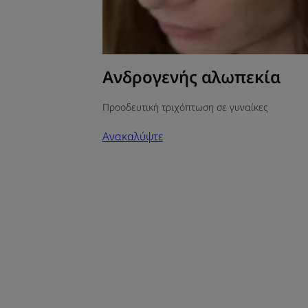
Ανδρογενής αλωπεκία
Προοδευτική τριχόπτωση σε γυναίκες
Ανακαλύψτε
Ορμονική
τριχόπτωση:
η
διάγνωση
που
άλλαξε
τα
πάντα
Μαρτυρία