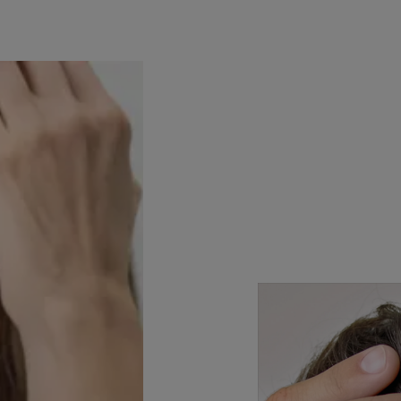
Ανακαλύψτε
Ανδρογενής
αλωπεκία