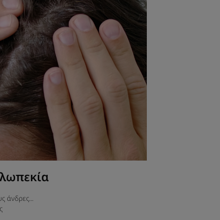
αλωπεκία
 άνδρες...
ς