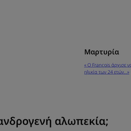
24
ετών...»
Μαρτυρία
Μαρτυρία
« Ο François άρχισε ν
ηλικία των 24 ετών...»
 ανδρογενή αλωπεκία;