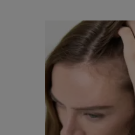
Ανακαλύψτε
Ανδρογενής
αλωπεκία