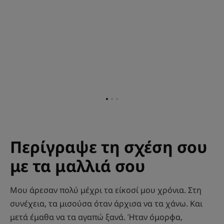
Go
Go
Go
to
to
to
item
item
item
1
2
3
Περίγραψε τη σχέση σου
με τα μαλλιά σου
Μου άρεσαν πολύ μέχρι τα είκοσί μου χρόνια. Στη
συνέχεια, τα μισούσα όταν άρχισα να τα χάνω. Και
μετά έμαθα να τα αγαπώ ξανά. Ήταν όμορφα,