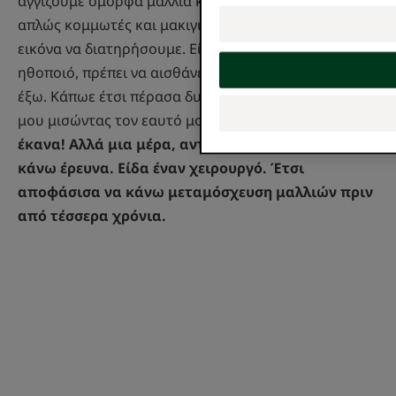
αγγίζουμε όμορφα μαλλιά κάθε μέρα. Δεν είμαστε
απλώς κομμωτές και μακιγιέρ - έχουμε επίσης μια
εικόνα να διατηρήσουμε. Είναι όπως για έναν
ηθοποιό, πρέπει να αισθάνεσαι καλά για να βγεις εκεί
έξω. Κάπωε έτσι πέρασα δυόμισι χρόνια από τη ζωή
μου μισώντας τον εαυτό μου.
Πραγματικά το
έκανα! Αλλά μια μέρα, αντέδρασα. Άρχισα να
κάνω έρευνα. Είδα έναν χειρουργό. Έτσι
αποφάσισα να κάνω μεταμόσχευση μαλλιών πριν
από τέσσερα χρόνια.