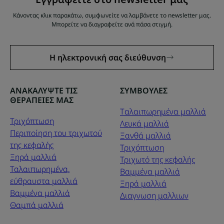
Κάνοντας κλικ παρακάτω, συμφωνείτε να λαμβάνετε το newsletter μας.
Μπορείτε να διαγραφείτε ανά πάσα στιγμή.
Η ηλεκτρονική σας διεύθυνση
ΑΝΑΚΑΛΥΨΤΕ ΤΙΣ
ΣΥΜΒΟΥΛΕΣ
ΘΕΡΑΠΕΙΕΣ ΜΑΣ
Tαλαιπωρημένα μαλλιά
Τριχόπτωση
Λευκά μαλλιά
Περιποίηση του τριχωτού
Ξανθά μαλλιά
της κεφαλής
Τριχόπτωση
Ξηρά μαλλιά
Τριχωτό της κεφαλής
Ταλαιπωρημένα,
Βαμμένα μαλλιά
εύθραυστα μαλλιά
Ξηρά μαλλιά
Βαμμένα μαλλιά
Διαγνωση μαλλιων
Θαμπά μαλλιά