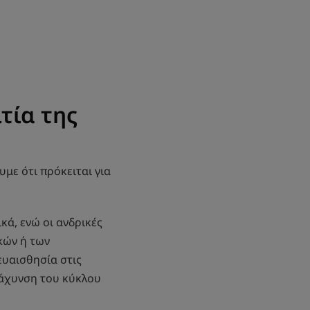
τία της
με ότι πρόκειται για
κά, ενώ οι ανδρικές
κών ή των
ευαισθησία στις
τάχυνση του κύκλου