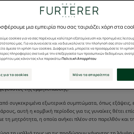
σφέρουμε μια εμπειρία που σας ταιριάζει χάρη στα coo
ύμε cookies για να σας παρέχουμε καλύτερη εξατομίκευση και προηγμένες λειτουρ
ση στις γυναίκες
στότοπού μας. Για να συνεχίσετε και να διευκολύνετε την πλοήγησή σας στον ιστότ
ίτε άμεσα τη χρήση των cookies. Διαφορετικά, μπορείτε να προσαρμόσετε τη χρήση
ότερες πληροφορίες σχετικά με την επεξεργασία των προσωπικών δεδομένων, ανατ
ών. Πλησιάζει η εμμηνόπαυση και αρχίζω να χάνω τα μαλλι
πορρήτου μας κάνοντας κλικ παρακάτω:
Πολιτική Απορρήτου
πτωση; »
ς για τα cookies
Μόνο τα απαραίτητα
εί ανησυχία που μπορεί να αντιμετωπίσουν οι γυναίκες κα
 γεγονότος της εμμηνόπαυσης.
από συγκεκριμένα εξωτερικά συμπτώματα, όπως εξάψεις, ε
ρους, αυτή η κομβική περίοδος για τις γυναίκες θέτει επί
ε τη μητρότητα, η οποία ανήκει πλέον στο παρελθόν και τ
τώρα τα μαλλιά τους να τις προδώσουν χάνοντας τη λάμψη κ