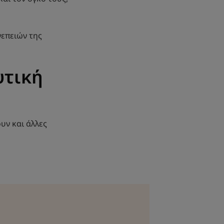
νεπειών της
υτική
υν και άλλες