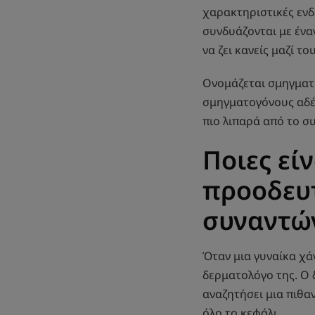
χαρακτηριστικές ενδ
συνδυάζονται με ένα
να ζει κανείς μαζί του
Ονομάζεται σμηγματ
σμηγματογόνους αδέν
πιο λιπαρά από το σ
Ποιες είν
προοδευ
συναντών
Όταν μια γυναίκα χά
δερματολόγο της. Ο 
αναζητήσει μια πιθα
όλο το κεφάλι.