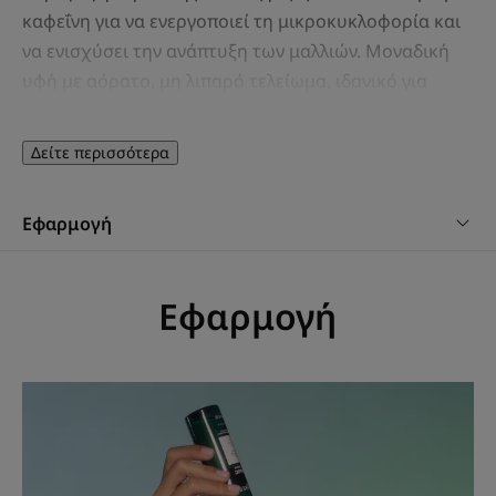
καφεΐνη για να ενεργοποιεί τη μικροκυκλοφορία και
να ενισχύσει την ανάπτυξη των μαλλιών. Μοναδική
υφή με αόρατο, μη λιπαρό τελείωμα, ιδανικό για
καθημερινή χρήση. Ορατά αποτελέσματα από τον 1ο
μήνα*: για μακριά μαλλιά 2 φορές πιο δυνατά, πιο
Δείτε περισσότερα
γρήγορα*.
Εφαρμογή
Οφέλη
-ΕΠΙΤΑΧΥΝΕΙ ΤΗΝ ΑΝΑΠΤΥΞΗ ΤΩΝ ΜΑΛΛΙΩΝ: αυτός ο
Εφαρμογή
ορός ανάπτυξης μαλλιών, εμπλουτισμένος με πρόπολη
που ενισχύει την κερατίνη και καφεΐνη, επιταχύνει και
ενισχύει την ανάπτυξη για ορατά αποτελέσματα από
τον 1ο μήνα*
*Πραγματική δοκιμή για 3 μήνες, 72 καταναλωτές.
-ΠΙΟ ΕΝΙΣΧΥΜΕΝΑ ΜΑΛΛΙΑ: τα μαλλιά είναι πιο δυνατά,
πιο ανάλαφρα και πιο λαμπερά από τις πρώτες
εφαρμογές