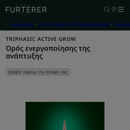
ΣΗΜΕΙΑ
ΠΩΛΗΣΗΣ
ΤΩΝ
ΠΡΟΪΟΝΤΩ
Αρχική σελίδα
ΟΛΑ ΤΑ ΠΡΟΪΟΝΤΑ ΠΕΡΙΠΟΙΗΣΗΣ ΜΑΛΛΙΩΝ
Θεραπευτ
ΜΑΣ
TRIPHASIC ACTIVE GROW
Ορός ενεργοποίησης της
ανάπτυξης
Γράψτε πρώτοι την άποψή σας