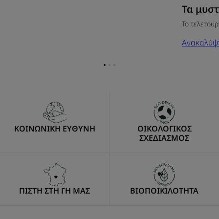
Τα μυστ
Το τελετουρ
Ανακαλύψ
Go
Go
Go
to
to
to
item
item
item
1
2
3
ΚΟΙΝΩΝΙΚΗ ΕΥΘΥΝΗ
ΟΙΚΟΛΟΓΙΚΟΣ
ΣΧΕΔΙΑΣΜΟΣ
ΠΙΣΤΗ ΣΤΗ ΓΗ ΜΑΣ
ΒΙΟΠΟΙΚΙΛΟΤΗΤΑ