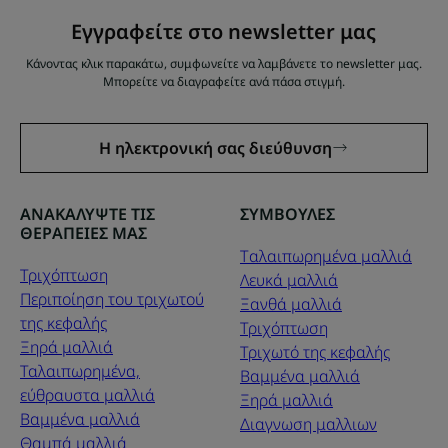
Εγγραφείτε στο newsletter μας
Κάνοντας κλικ παρακάτω, συμφωνείτε να λαμβάνετε το newsletter μας.
Μπορείτε να διαγραφείτε ανά πάσα στιγμή.
Η ηλεκτρονική σας διεύθυνση
ΑΝΑΚΑΛΥΨΤΕ ΤΙΣ
ΣΥΜΒΟΥΛΕΣ
ΘΕΡΑΠΕΙΕΣ ΜΑΣ
Tαλαιπωρημένα μαλλιά
Τριχόπτωση
Λευκά μαλλιά
Περιποίηση του τριχωτού
Ξανθά μαλλιά
της κεφαλής
Τριχόπτωση
Ξηρά μαλλιά
Τριχωτό της κεφαλής
Ταλαιπωρημένα,
Βαμμένα μαλλιά
εύθραυστα μαλλιά
Ξηρά μαλλιά
Βαμμένα μαλλιά
Διαγνωση μαλλιων
Θαμπά μαλλιά