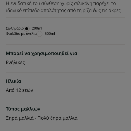
Η ενυδατική του σύνθεση χωρίς σιλικόνη παρέχει το
ιδανικό επίπεδο απαλότητας από τη ρίζα έως τις άκρες.
Σωληνάριο
Σωληνάριο
200ml
Φιαλίδιο με αντλία
Φιαλίδιο
500ml
με
αντλία
Μπορεί να χρησιμοποιηθεί για
Ενήλικες
Ηλικία
Από 12 ετών
Τύπος μαλλιών
Ξηρά μαλλιά - Πολύ ξηρά μαλλιά