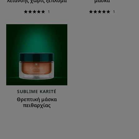
λείανσης χωρίς ξέπλυμα
μάσκα
1
1
Θρεπτική
μάσκα
πειθαρχίας
SUBLIME KARITÉ
Θρεπτική μάσκα
πειθαρχίας