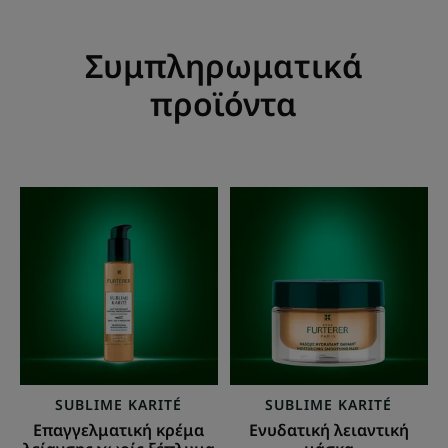
Συμπληρωματικά
προϊόντα
Επαγγελματική
Ενυδατική
κρέμα
λειαντική
λείανσης
μάσκα
χωρίς
ξέπλυμα
SUBLIME KARITÉ
SUBLIME KARITÉ
Επαγγελματική κρέμα
Ενυδατική λειαντική