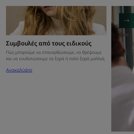
Ανακαλύψτε
Ανακαλύψ
Συμβουλές
Τα
από
μυστικά
τους
της
ειδικούς
René
Συμβουλές από τους ειδικούς
Πώς μπορούμε να επανορθώσουμε, να θρέψουμε
και να ενυδατώσουμε τα ξηρά ή πολύ ξηρά μαλλιά;
Ανακαλύψτε