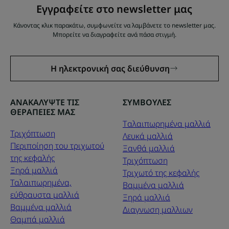
Εγγραφείτε στο newsletter μας
Κάνοντας κλικ παρακάτω, συμφωνείτε να λαμβάνετε το newsletter μας.
Μπορείτε να διαγραφείτε ανά πάσα στιγμή.
Η ηλεκτρονική σας διεύθυνση
ΑΝΑΚΑΛΥΨΤΕ ΤΙΣ
ΣΥΜΒΟΥΛΕΣ
ΘΕΡΑΠΕΙΕΣ ΜΑΣ
Tαλαιπωρημένα μαλλιά
Τριχόπτωση
Λευκά μαλλιά
Περιποίηση του τριχωτού
Ξανθά μαλλιά
της κεφαλής
Τριχόπτωση
Ξηρά μαλλιά
Τριχωτό της κεφαλής
Ταλαιπωρημένα,
Βαμμένα μαλλιά
εύθραυστα μαλλιά
Ξηρά μαλλιά
Βαμμένα μαλλιά
Διαγνωση μαλλιων
Θαμπά μαλλιά