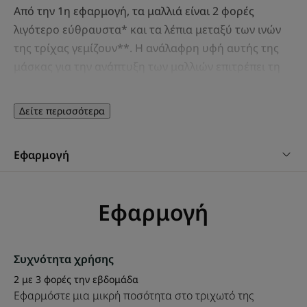
Από την 1η εφαρμογή, τα μαλλιά είναι 2 φορές
λιγότερο εύθραυστα* και τα λέπια μεταξύ των ινών
της τρίχας γεμίζουν**. Η ανάλαφρη υφή αυτής της
μάσκας για την ανάπτυξη των μαλλιών επιτρέπει τη
διπλή εφαρμογή στο τριχωτό της κεφαλής και τα
μήκη: απαλότητα και λάμψη από τη ρίζα έως τις
Δείτε περισσότερα
άκρες, χωρίς να βαραίνει τις ίνες της τρίχας, για
μακριά μαλλιά.
Εφαρμογή
Εφαρμογή
ΛΊΓΑ ΛΌΓΙΑ ΑΠΌ ΤΟΝ ΕΙΔΙΚΌ ΜΑΣ
Συχνότητα χρήσης
2 με 3 φορές την εβδομάδα
Ενισχύει την παραγωγή
Εφαρμόστε μια μικρή ποσότητα στο τριχωτό της