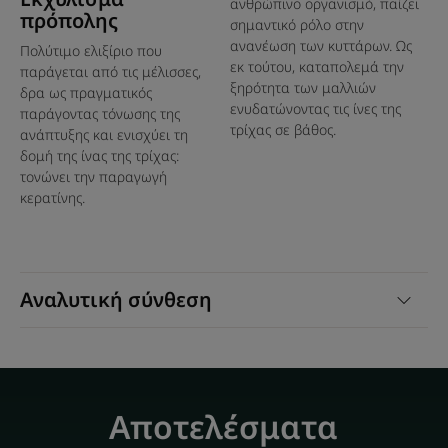
• ΔΙΠΛΗ ΕΦΑΡΜΟΓΗ: με την ανάλαφρη σύνθεσή της,
ανθρώπινο οργανισμό, παίζει
πρόπολης
αυτή η αγωγή για την ανάπτυξη των μαλλιών μπορεί να
σημαντικό ρόλο στην
ανανέωση των κυττάρων. Ως
εφαρμοστεί στο τριχωτό της κεφαλής και τα μήκη
Πολύτιμο ελιξίριο που
εκ τούτου, καταπολεμά την
παράγεται από τις μέλισσες,
ξηρότητα των μαλλιών
δρα ως πραγματικός
ενυδατώνοντας τις ίνες της
παράγοντας τόνωσης της
Υφή
Περιβάλλον
τρίχας σε βάθος.
ανάπτυξης και ενισχύει τη
δομή της ίνας της τρίχας:
τονώνει την παραγωγή
κερατίνης.
* Δοκιμή Ex vivo.** Καταχωρημένο δίπλωμα ευρεσιτεχνίας
Αναλυτική σύνθεση
Αποτελέσματα