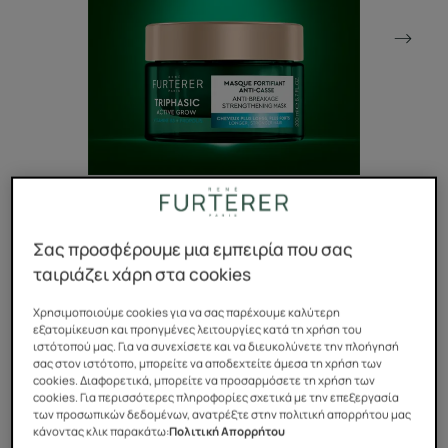
Σας προσφέρουμε μια εμπειρία που σας
ταιριάζει χάρη στα cookies
Η μάσκα ενδυνάμωσης κατά του σπασίματος με
πρόπολη ενισχύει την παραγωγή κερατίνης και γεμίζει
Χρησιμοποιούμε cookies για να σας παρέχουμε καλύτερη
τα λέπια της τρίχας* για ισχυρότερα, προστατευμένα
εξατομίκευση και προηγμένες λειτουργίες κατά τη χρήση του
ιστότοπού μας. Για να συνεχίσετε και να διευκολύνετε την πλοήγησή
μαλλιά σε όλο τους το μήκος*. Καταχωρημένο δίπλωμα
σας στον ιστότοπο, μπορείτε να αποδεχτείτε άμεσα τη χρήση των
ευρεσιτεχνίας
cookies. Διαφορετικά, μπορείτε να προσαρμόσετε τη χρήση των
cookies. Για περισσότερες πληροφορίες σχετικά με την επεξεργασία
των προσωπικών δεδομένων, ανατρέξτε στην πολιτική απορρήτου μας
κάνοντας κλικ παρακάτω:
Πολιτική Απορρήτου
Η σύνθεσή της είναι εμπλουτισμένη με πρόπολη, η