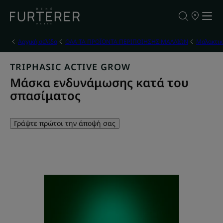
ΣΗΜΕΙΑ
ΠΩΛΗΣΗΣ
ΤΩΝ
ΠΡΟΪΟΝΤΩ
Αρχική σελίδα
ΟΛΑ ΤΑ ΠΡΟΪΟΝΤΑ ΠΕΡΙΠΟΙΗΣΗΣ ΜΑΛΛΙΩΝ
Μαλακτικ
ΜΑΣ
TRIPHASIC ACTIVE GROW
Μάσκα ενδυνάμωσης κατά του
σπασίματος
Γράψτε πρώτοι την άποψή σας