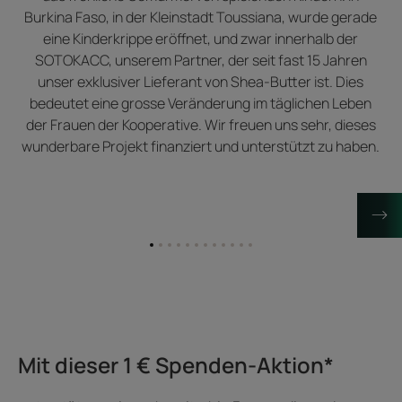
Burkina Faso, in der Kleinstadt Toussiana, wurde gerade
eine Kinderkrippe eröffnet, und zwar innerhalb der
SOTOKACC, unserem Partner, der seit fast 15 Jahren
unser exklusiver Lieferant von Shea-Butter ist. Dies
bedeutet eine grosse Veränderung im täglichen Leben
der Frauen der Kooperative. Wir freuen uns sehr, dieses
wunderbare Projekt finanziert und unterstützt zu haben.
Zum
Zum
Zum
Zum
Zum
Zum
Zum
Zum
Zum
Zum
Zum
Zum
Element
Element
Element
Element
Element
Element
Element
Element
Element
Element
Element
Element
1
2
3
4
5
6
7
8
9
10
11
12
Mit dieser 1 € Spenden-Aktion*