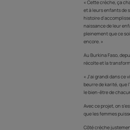
« Cette crèche, ça ch
et à leurs enfants de 
histoire d’accompliss
naissance de leur enf
pleinement que ce soit
encore. »
Au Burkina Faso, depuis
récolte et la transfor
« J’ai grandi dans ce v
beurre de karité, que l
le bien-être de chacu
Avec ce projet, on s’es
que les femmes puissen
Côté crèche justement,