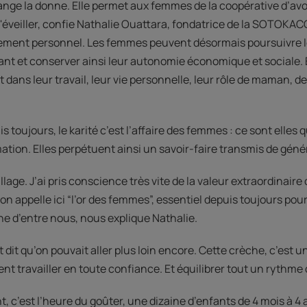
ange la donne. Elle permet aux femmes de la coopérative d’avo
s'éveiller, confie Nathalie Ouattara, fondatrice de la SOTOKAC
ement personnel. Les femmes peuvent désormais poursuivre leu
ant et conserver ainsi leur autonomie économique et sociale. 
 dans leur travail, leur vie personnelle, leur rôle de maman, d
 toujours, le karité c’est l’affaire des femmes : ce sont elles 
mation. Elles perpétuent ainsi un savoir-faire transmis de gén
illage. J’ai pris conscience très vite de la valeur extraordinaire 
’on appelle ici “l’or des femmes”, essentiel depuis toujours pour
ne d’entre nous, nous explique Nathalie.
t dit qu’on pouvait aller plus loin encore. Cette crèche, c’est 
t travailler en toute confiance. Et équilibrer tout un rythme d
 c’est l’heure du goûter, une dizaine d’enfants de 4 mois à 4