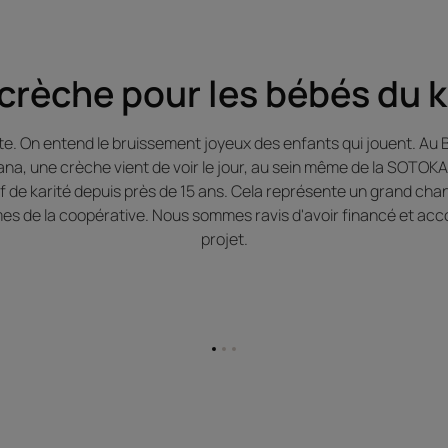
crèche pour les bébés du k
ieste. On entend le bruissement joyeux des enfants qui jouent. Au 
siana, une crèche vient de voir le jour, au sein même de la SOTOK
if de karité depuis près de 15 ans. Cela représente un grand cha
es de la coopérative. Nous sommes ravis d'avoir financé et ac
projet.
Aller
Aller
Aller
à
à
à
la
la
la
page
page
page
1
2
3