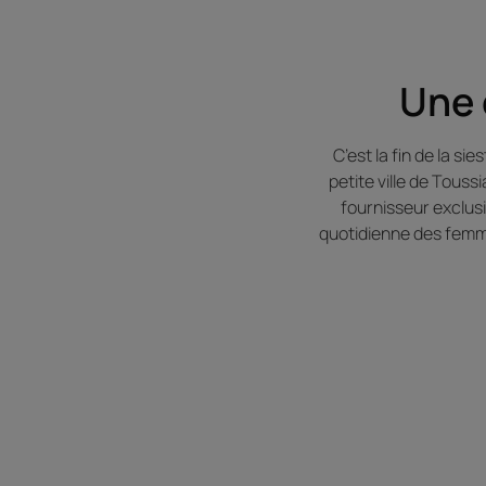
Une 
C’est la fin de la s
petite ville de Tous
fournisseur exclus
quotidienne des femm