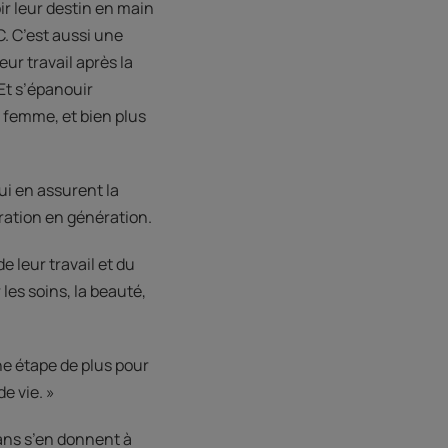
ir leur destin en main
C. C’est aussi une
r travail après la
Et s’épanouir
e femme, et bien plus
qui en assurent la
ération en génération.
de leur travail et du
 les soins, la beauté,
une étape de plus pour
e vie. »
 ans s’en donnent à