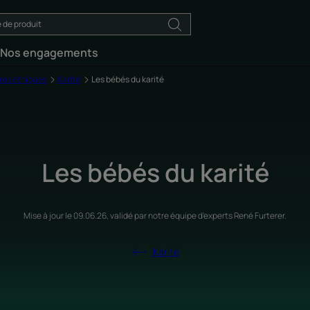
Nos engagements
ères éthiques
Karité
Les bébés du karité
Les bébés du karité
Mise à jour le
09.06.26
, validé par
notre équipe d'experts René Furterer
.
Karité