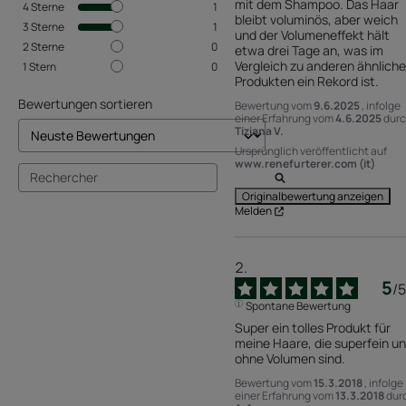
mit dem Shampoo. Das Haar 
4
Sterne
1
bleibt voluminös, aber weich 
3
Sterne
1
und der Volumeneffekt hält 
2
Sterne
0
etwa drei Tage an, was im 
Vergleich zu anderen ähnliche
1
Stern
0
Produkten ein Rekord ist.
Bewertungen sortieren
Bewertung vom
9.6.2025
, infolge
einer Erfahrung vom
4.6.2025
dur
Tiziana V.
Ursprünglich veröffentlicht auf
www.renefurterer.com (it)
Originalbewertung anzeigen
Melden
5
/
5
Spontane Bewertung
Super ein tolles Produkt für 
meine Haare, die superfein un
ohne Volumen sind.
Bewertung vom
15.3.2018
, infolge
einer Erfahrung vom
13.3.2018
dur