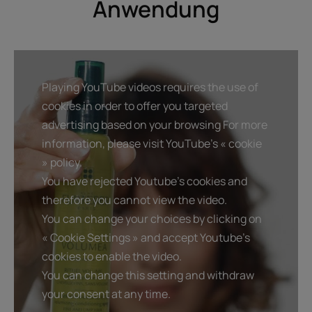
Anwendung
Playing YouTube videos requires the use of
cookies in order to offer you targeted
advertising based on your browsing For more
information, please visit YouTube's « cookie
» policy.
You have rejected Youtube's cookies and
therefore you cannot view the video.
You can change your choices by clicking on
« Cookie Settings » and accept Youtube's
cookies to enable the video.
You can change this setting and withdraw
your consent at any time.