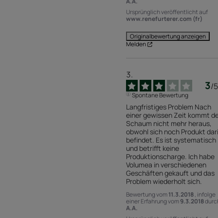
A.A.
Ursprünglich veröffentlicht auf
www.renefurterer.com (fr)
Originalbewertung anzeigen
Melden
3
/
5
Spontane Bewertung
Langfristiges Problem Nach 
einer gewissen Zeit kommt de
Schaum nicht mehr heraus, 
obwohl sich noch Produkt dari
befindet. Es ist systematisch 
und betrifft keine 
Produktionscharge. Ich habe 
Volumea in verschiedenen 
Geschäften gekauft und das 
Problem wiederholt sich.
Bewertung vom
11.3.2018
, infolge
einer Erfahrung vom
9.3.2018
durc
A.A.