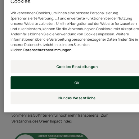
Cookies
Ein leave-in Volumenspray, welches den Haaransatz
effektiv stärkt und den feinen Längen Fülle verleiht.
Wir verwenden Cookies, um Ihnen eine bessere Personalisierung
Perfekt geformt, zeigt das Haar lang anhaltendes
(personalisierte Werbung, ...) und erweiterte Funktionen bei der Nutzung
Volumen mit einem natürlichen Finish.
Mehr sehen
unserer Website zu bieten. Um Ihre Navigation auf der Website fortzusetzen
und zu erleichtern, können Sie die Verwendung von Cookies direkt akzeptiere
Andernfalls können Sie die Verwendung von Cookies anpassen. Weitere
Informationen über die Verarbeitung personenbezogener Daten finden Sie in
Nutzen
unserer Datenschutzrichtlinie, indem Sie unten
klicken:
Datenschutzbestimmungen
• Verleiht dem Ansatz Auftrieb und den Längen Fülle :
Sozio-ökologische
verleiht dem Haar lang anhaltendes Volumen.•
Auswirkungen des Produkts
Cookies Einstellungen
Natürliches Ergebnis : das Haar ist leicht und hat
Der Green Impact Index ist ein Instrument, das die
Sprungkraft, ohne dass es sich starr anfühlt.•
ökologischen und gesellschaftlichen Auswirkungen von
OK
Antistatische Wirkung : für kontrolliertes Volumen und
Kosmetika, Nahrungsergänzungsmitteln sowie Gesundheits-
mehr Wohlbefinden.
und Familiengesundheitsprodukten anzeigt und auf der
Methodik der AFNOR Spec 2215 basiert. Es wurde dank der
Nur das Wesentliche
Mitwirkung von 22 Unternehmen, Verbänden und
Vereinigungen entwickelt und bewertet Ihre Produkte anhand
von mehr als 50 Kriterien für noch mehr Transparenz!
Zum
Verständnis des Green Impact Index