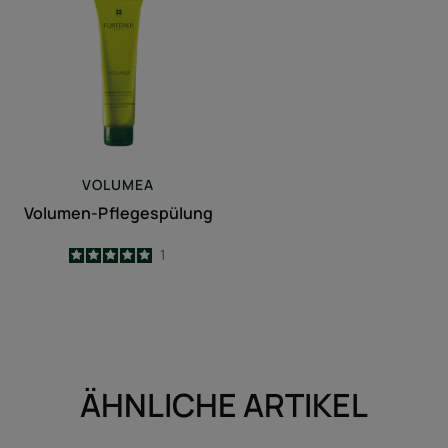
Pflegespülung
VOLUMEA
Volumen-Pflegespülung
5
/
5
1
-
ÄHNLICHE ARTIKEL