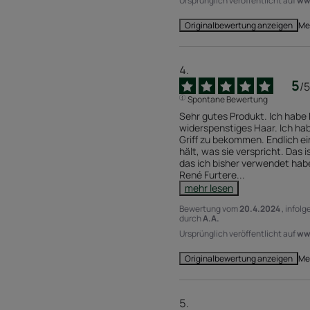
Ursprünglich veröffentlicht auf
www
Me
Originalbewertung anzeigen
5
/
5
Spontane Bewertung
Sehr gutes Produkt. Ich habe 
widerspenstiges Haar. Ich habe
Griff zu bekommen. Endlich ei
hält, was sie verspricht. Das i
das ich bisher verwendet hab
René Furtere
...
mehr lesen
Bewertung vom
20.4.2024
, infol
durch
A.A.
Ursprünglich veröffentlicht auf
www
Me
Originalbewertung anzeigen