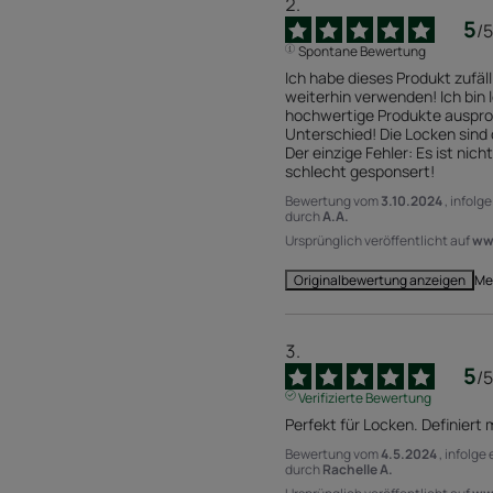
5
/
5
Spontane Bewertung
Ich habe dieses Produkt zufäll
weiterhin verwenden! Ich bin l
hochwertige Produkte ausprob
Unterschied! Die Locken sind d
Der einzige Fehler: Es ist nicht
schlecht gesponsert!
Bewertung vom
3.10.2024
, infolg
durch
A.A.
Ursprünglich veröffentlicht auf
www
Me
Originalbewertung anzeigen
5
/
5
Verifizierte Bewertung
Perfekt für Locken. Definiert 
Bewertung vom
4.5.2024
, infolge
durch
Rachelle A.