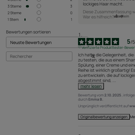
lockiges Haar macht.
3
Sterne
3
Diese Zusammenfassung wur
2
Sterne
0
Ja
Nein
War es hilfreich?
1
Stern
1
Bewertungen sortieren
5
/
5
Verifizierte Produkttester-Bewe
Ich hatte die Gelegenheit, di
zu testen, die aus einem Sha
Spülung, einer Creme und ein
Reihe ist wirklich großartig! E
zu entwickeln, die auf lockige
abgestimmt sind, 
...
mehr lesen
Bewertung vom
2.10.2025
, infolg
durch
Emma B.
Ursprünglich veröffentlicht auf
www
Me
Originalbewertung anzeigen