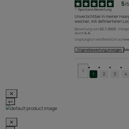
5
/
5
Spontane Bewertung
Unverzichtbar in meiner Haar
weicher, mit definierteren L
Bewertung vom
22.7.2023
, infolg
durch
A.A.
Ursprünglich veröffentlicht auf
ww
Me
Originalbewertung anzeigen
1
2
3
4