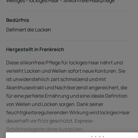
Welliges - lockiges Haar - Silikonfreie Haarpflege
Bedürfnis
Definiert die Locken
Hergestellt in Frankreich
Diese silikonfreie Pflege für lockiges Haar nährt und
verleiht Locken und Wellen sofort neue Konturen. Sie
ist unwiderstehlich zart schmelzend und mit
Akanthusextrakt und Nachtkerzenöl angereichert, die
für eine perfekte Ernährung und eine ideale Definition
von Wellen und Locken sorgen. Dank seiner
feuchtigkeitsregulierenden Wirkung wird lockiges Haar
dauerhaft vor Frizz geschützt. Express-
Schönheitsgeste ohne Ausspülen.