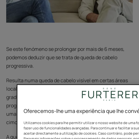
Se este fenómeno se prolongar por mais de 6 meses,
podemos deduzir que se trata de queda de cabelo
progressiva.
Resulta numa queda de cabelo visível em certas áreas
localizadas da cabeça, que vão regredindo
gradualmente, em particular com o retrocesso
progressivo do cabelo a partir da linha frontal (criando
Oferecemos-lhe uma experiência que lhe conv
uma forma característica de "M"), das têmporas ou do
cimo da cabeça.
Utilizamos cookies para lhe permitir utilizar o nosso website de uma f
fazer uso de funcionalidades avançadas. Para continuar e facilitar a s
aceitar directamente a utilização de cookies. Caso contrário, pode pers
A queda de cabelo nos homens ocorre gradualmente ou
Para mais informações sobre o processamento de dados pessoais, por f