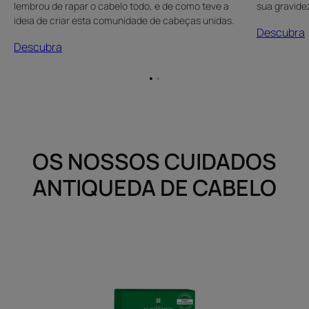
lembrou de rapar o cabelo todo, e de como teve a
sua gravide
ideia de criar esta comunidade de cabeças unidas.
Descubra
Descubra
Ir
Ir
para
para
o
o
item
item
1
2
OS NOSSOS CUIDADOS
ANTIQUEDA DE CABELO
Vitalfan
Progressivo
Suplemento
alimentar