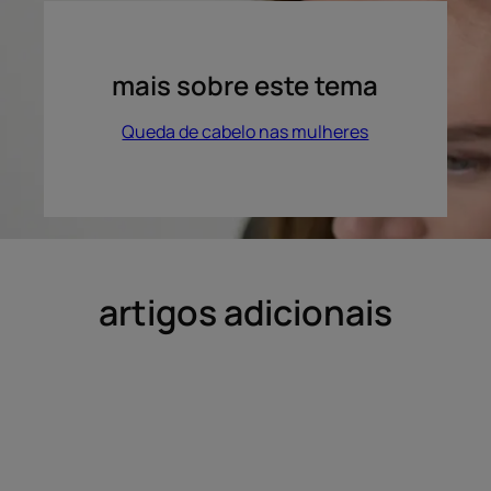
mais sobre este tema
Queda de cabelo nas mulheres
artigos adicionais
Descubra
Descubra
Ser
Cabelo
careca,
com