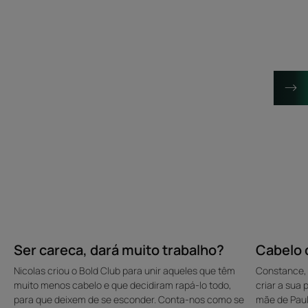
dará
a
muito
depressão
trabalho?
pós-
parto
Ser careca, dará muito trabalho?
Cabelo 
Nicolas criou o Bold Club para unir aqueles que têm
Constance, 
muito menos cabelo e que decidiram rapá-lo todo,
criar a sua
para que deixem de se esconder. Conta-nos como se
mãe de Paul