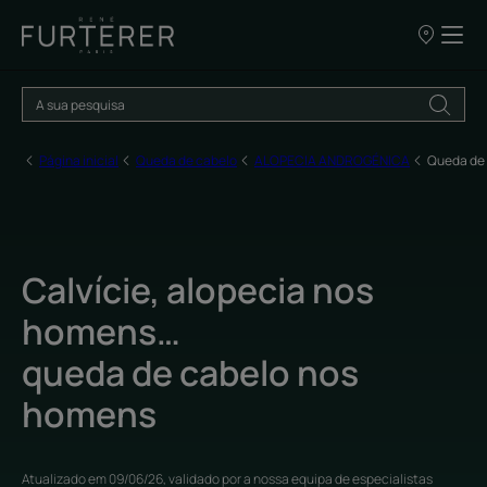
OS
NOSSOS
PONTOS
DE
VENDA
Página inicial
Queda de cabelo
ALOPECIA ANDROGÉNICA
Queda de 
Calvície, alopecia nos
homens…
queda de cabelo nos
homens
Atualizado em
09/06/26
, validado por
a nossa equipa de especialistas