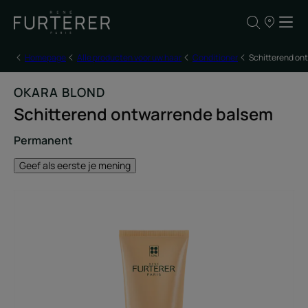
ONZE
VERKOOPP
Homepage
Alle producten voor uw haar
Conditioner
Schitterend on
OKARA BLOND
Schitterend ontwarrende balsem
Permanent
Geef als eerste je mening