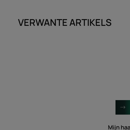
VERWANTE ARTIKELS
Ontdekken
Ontdekke
Witter
Mijn
dan
haarrituee
wit!
Mijn haa