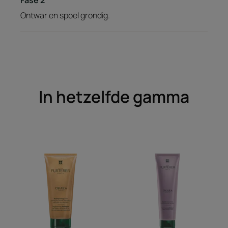
Fase 2
Ontwar en spoel grondig.
In hetzelfde gamma
Schitterende
Balsem
shampoo
voor
glansverzorging