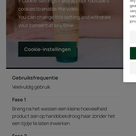
« Cookie Settings » and accept Youtube's
Wij
gea
cookies to enable the video.
ver
van
You can change this setting and withdraw
pri
your consent at any time.
Cookie-instellingen
Gebruiksfrequentie
Veelvuldig gebruik
Fase 1
Breng na het wassen een kleine hoeveelheid
product aan op handdoekdroog haar zonder het
een tijdje te laten inwerken.