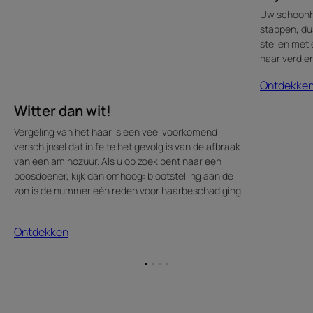
Uw schoonhe
stappen, d
stellen met
haar verdien
Ontdekke
Witter dan wit!
Vergeling van het haar is een veel voorkomend
verschijnsel dat in feite het gevolg is van de afbraak
van een aminozuur. Als u op zoek bent naar een
boosdoener, kijk dan omhoog: blootstelling aan de
zon is de nummer één reden voor haarbeschadiging.
Ontdekken
Ga
Ga
Ga
Ga
naar
naar
naar
naar
item
item
item
item
1
2
3
4