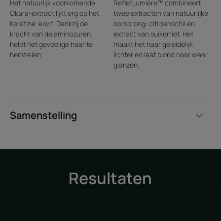
Het natuurlijk voorkomende
RefletLumière™ combineert
geverfde of gebleekte blonde highlights gaan weer
Okara-extract lijkt erg op het
twee extracten van natuurlijke
stralen.
keratine-eiwit. Dankzij de
oorsprong: citroenschil en
• INSTANT VERZORGING : product zonder inwerktijd.
kracht van de aminozuren
extract van suikerriet. Het
Breng aan na het wassen en spoel uit.
helpt het gevoelige haar te
maakt het haar geleidelijk
herstellen.
lichter en laat blond haar weer
glanzen.
Textuur
Samenstelling
Voordelen van de textuur
De smeltende textuur ontwart het haar perfect.
Geur van de inhoud
Resultaten
Verfijnde, bloemige geur