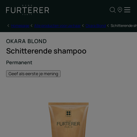
ONZE
VERKOOPP
Homepage
Alle producten voor uw haar
Okara Blond
Schitterende 
OKARA BLOND
Schitterende shampoo
Permanent
Geef als eerste je mening