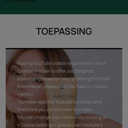
Bronnen bekijken
TOEPASSING
Playing YouTube videos requires the use of
cookies in order to offer you targeted
advertising based on your browsing For more
information, please visit YouTube's « cookie
» policy.
You have rejected Youtube's cookies and
therefore you cannot view the video.
You can change your choices by clicking on
« Cookie Settings » and accept Youtube's