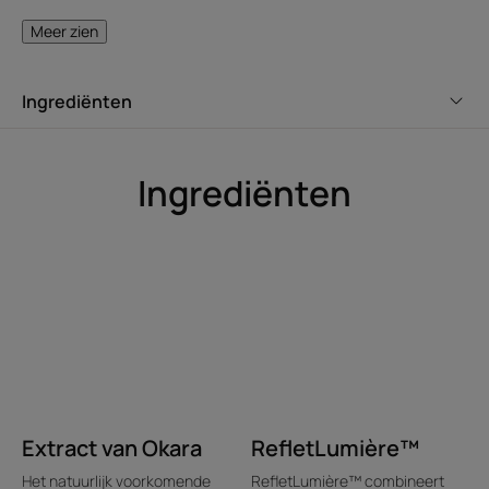
Meer zien
Ingrediënten
HET WOORD VAN DE DESKUNDIGE
Ingrediënten
Deze siliconenvrije shampoo
heeft een milde reinigende
basis en een zure pH die het
haar in alle zachtheid reinigen
en ophelderen, voor een
natuurlijke, zonovergoten look.
Extract van Okara
RefletLumière™
Het natuurlijk voorkomende
RefletLumière™ combineert