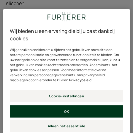
siliconen.
Tube
Tube
200ml
Wij bieden u een ervaring die bij u past dankzij
cookies
Ideaal voor
Volwassenen
Wij gebruiken cookies om u tijdens het gebruik van onze site een
betere personalisatie en geavanceerde functionaliteit te bieden. Om
uw navigatie op de site voort te zetten en te vergemakkelijken, kunt u
het gebruik van cookies rechtstreeks aanvaarden. Anders kunt u het
Haarkleur
gebruik van cookies aanpassen. Voor meer informatie over de
verwerking van persoonsgegevens kunt u ons privacybeleid
Natuurlijk blond - gehighlight - ontkleurd haar - Licht
raadplegen door hieronder te klikken:
Privacybeleid
blond haar
Cookie-instellingen
Type haar
OK
Dof haar - Haar met highlights - Ontkleurd haar - Blond
haar - Verzorging zonder siliconen
Alleen het essentiële