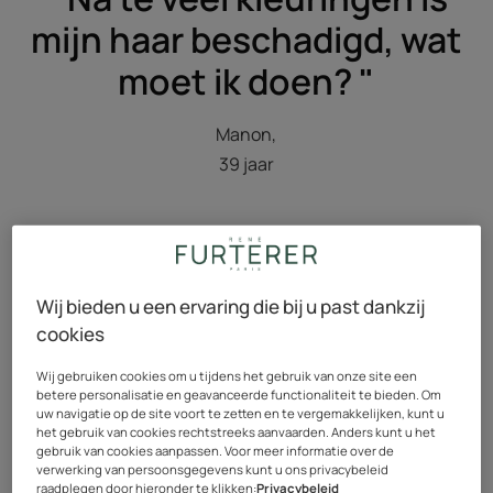
mijn haar beschadigd, wat
moet ik doen? "
Manon,
39 jaar
Wij bieden u een ervaring die bij u past dankzij
cookies
Wij gebruiken cookies om u tijdens het gebruik van onze site een
betere personalisatie en geavanceerde functionaliteit te bieden. Om
uw navigatie op de site voort te zetten en te vergemakkelijken, kunt u
het gebruik van cookies rechtstreeks aanvaarden. Anders kunt u het
gebruik van cookies aanpassen. Voor meer informatie over de
verwerking van persoonsgegevens kunt u ons privacybeleid
René's antwoord
raadplegen door hieronder te klikken:
Privacybeleid