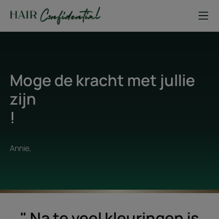
Moge de kracht met jullie
zijn
!
Annie,
" Na te veel kleuringen is