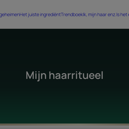
 geheimen
Het juiste ingrediënt
Trendboek
Ik, mijn haar enz.
Is het
Mijn haarritueel