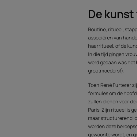
De kunst 
Routine, ritueel, stap
associëren van hande
haarritueel, of de kun
In die tijd gingen vro
werd gedaan was het h
grootmoeders!).
Toen René Furterer zi
formules om de hoofdhu
zullen dienen voor de 
Paris. Zijn ritueel i
maar structurerend ide
worden deze beroepsg
gewoonte wordt, en g