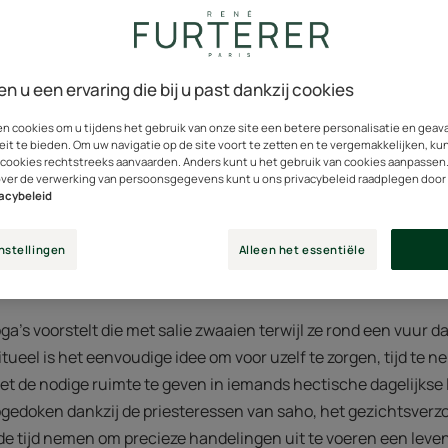
erzorgen, een kunst die v
toegankelijk is!
en u een ervaring die bij u past dankzij cookies
en cookies om u tijdens het gebruik van onze site een betere personalisatie en gea
 al gehoord van layering voor gezichtsbehandelingen, een tech
eit te bieden. Om uw navigatie op de site voort te zetten en te vergemakkelijken, ku
 cookies rechtstreeks aanvaarden. Anders kunt u het gebruik van cookies aanpassen
idsrituelen waarbij producten in een precieze volgorde in l
over de verwerking van persoonsgegevens kunt u ons privacybeleid raadplegen door
ffecten te combineren en te maximaliseren. Dus waarom zou
vacybeleid
 wasbeurt en styling? Ook uw haar verdient de nodige tijd!
nstellingen
Alleen het essentiële
n ritueel?
oga's voorstelt die met salie zwaaien terwijl ze rond een vuur d
itueel is het eenvoudige idee om voor uzelf te zorgen, tijd t
het de nodige ruimte te geven in iemands hectische dagelijks
pgedoken dankzij de priesteressen van saho, het gezichtsverzo
de tijd nemen om precieze handelingen uit te voeren een leven