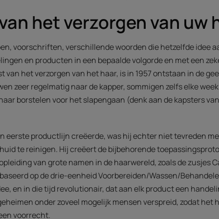
van het verzorgen van uw 
pen, voorschriften, verschillende woorden die hetzelfde idee 
lingen en producten in een bepaalde volgorde en met een zek
st van het verzorgen van het haar, is in 1957 ontstaan in de ge
uwen zeer regelmatig naar de kapper, sommigen zelfs elke week
aar borstelen voor het slapengaan (denk aan de kapsters va
jn eerste productlijn creëerde, was hij echter niet tevreden m
id te reinigen. Hij creëert de bijbehorende toepassingsprotoc
opleiding van grote namen in de haarwereld, zoals de zusjes C
s gebaseerd op de drie-eenheid Voorbereiden/Wassen/Behandel
e, en in die tijd revolutionair, dat aan elk product een handeli
eheimen onder zoveel mogelijk mensen verspreid, zodat het h
een voorrecht.