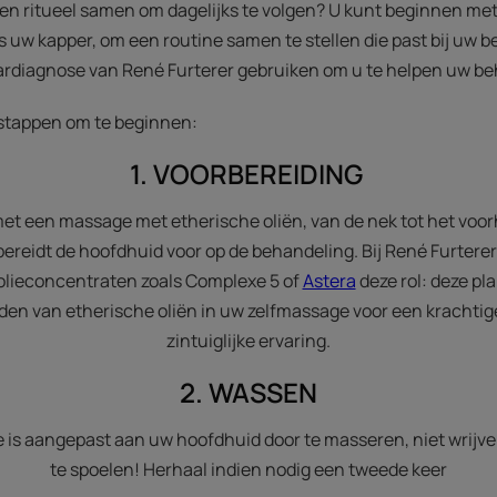
gen ritueel samen om dagelijks te volgen? U kunt beginnen me
s uw kapper, om een routine samen te stellen die past bij uw b
ardiagnose van René Furterer gebruiken om u te helpen uw be
stappen om te beginnen:
1. VOORBEREIDING
t een massage met etherische oliën, van de nek tot het voor
bereidt de hoofdhuid voor op de behandeling. Bij René Furtere
olieconcentraten zoals Complexe 5 of
Astera
deze rol: deze p
den van etherische oliën in uw zelfmassage voor een kracht
zintuiglijke ervaring.
2. WASSEN
is aangepast aan uw hoofdhuid door te masseren, niet wrijven
te spoelen! Herhaal indien nodig een tweede keer