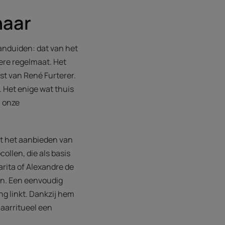
haar
aanduiden: dat van het
ere regelmaat. Het
est van René Furterer.
. Het enige wat thuis
n onze
et het aanbieden van
ollen, die als basis
arita of Alexandre de
en. Een eenvoudig
ng linkt. Dankzij hem
aarritueel een