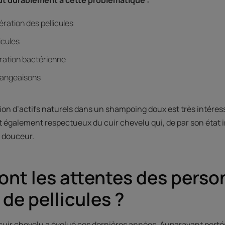
fération des pellicules
icules
fération bactérienne
mangeaisons
ation d’actifs naturels dans un shampoing doux est très intéress
nt également respectueux du cuir chevelu qui, de par son état 
n douceur.
ont les attentes des pers
 de pellicules ?
 cuir chevelu a évolué ces dernières années. Auparavant porté