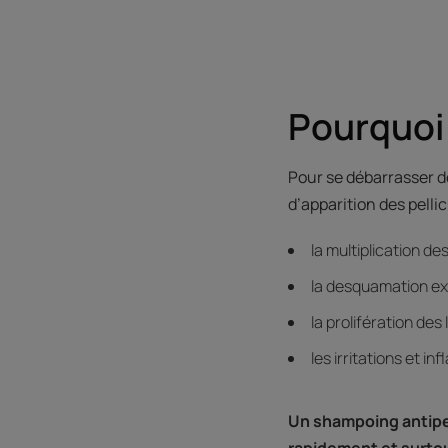
Pourquoi 
Pour se débarrasser de
d’apparition des pelli
la multiplication de
la desquamation exc
la prolifération des
les irritations et i
Un shampoing antipel
rapidement et surto