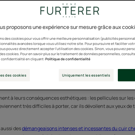
etites particules blanches disgracieuses colonisent les épaules
us proposons une expérience sur mesure grâce aux cook
rturbent la vie d’une personne sur deux.
ns des cookies pour vous offrir une meilleure personnalisation (publicités personnali
ionnalités avancées lorsque vous utilisez notre site. Pour poursuivre et faciliter vot
anale sur le plan médical, mais importante au niveau social
 vous pouvez directement accepter l'utilisation des cookies. Sinon, vous pouvez pers
oncernées, mais aussi par l’incidence que ce problème peut a
n des cookies. Pour en savoir plus sur le traitement de données personnelles, consult
 confidentialité en cliquant:
Politique de confidentialité
he de plus en plus d’importance à notre apparence, à notre ca
es des cookies
Uniquement les essentiels
t donc avoir de nombreuses répercussions sur notre bien-être
ent à leurs conséquences esthétiques : les pellicules sur les
ennent très difficiles à porter, car ils dévoilent aux yeux de
 aussi des
démangeaisons intenses et incessantes du cuir ch