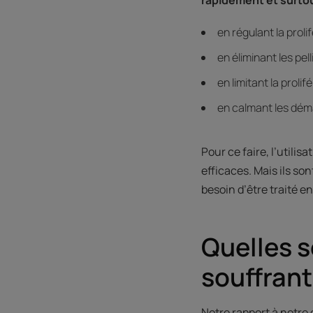
en régulant la proli
en éliminant les pell
en limitant la proli
en calmant les dé
Pour ce faire, l’utilis
efficaces. Mais ils so
besoin d’être traité e
Quelles s
souffrant
Notre rapport à notre