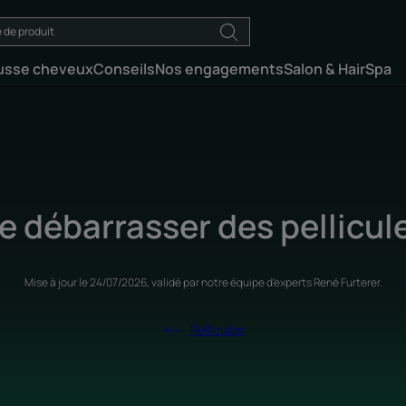
usse cheveux
Conseils
Nos engagements
Salon & HairSpa
e débarrasser des pellicul
Mise à jour le
24/07/2026
, validé par
notre équipe d'experts René Furterer
.
Pellicules