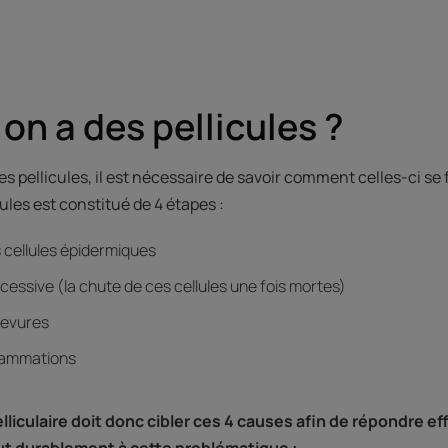
on a des pellicules ?
s pellicules, il est nécessaire de savoir comment celles-ci se
cules est constitué de 4 étapes :
s cellules épidermiques
essive (la chute de ces cellules une fois mortes)
 levures
nflammations
liculaire doit donc cibler ces 4 causes afin de répondre e
ut durablement à cette problématique :