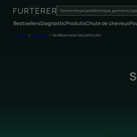
Bestsellers
Diagnostic
Produits
Chute de cheveux
Po
Accueil
Pellicules
Se débarrasser des pellicules
S