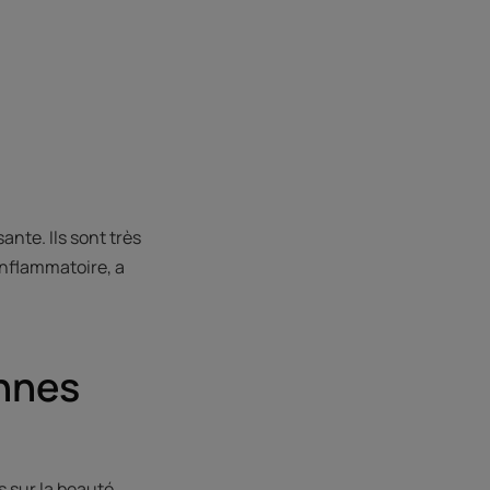
ante. Ils sont très
inflammatoire, a
onnes
s sur la beauté