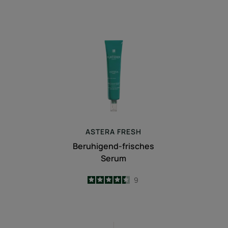
Beruhigend-
frisches
Serum
ASTERA
FRESH
Beruhigend-frisches
Serum
4.4
/
5
9
-