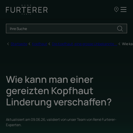
UNSERE
VERKAUFSS
Startseite
Kopfhaut
Die Kopfhaut, eine grosse Unbekannte ...
Wie ka
Wie kann man einer
gereizten Kopfhaut
Linderung verschaffen?
Aktualisiert am
09.06.26
, validiert von
unser Team von René Furterer-
Experten
.