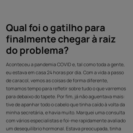
Ir
Ir
Ir
para
para
para
o
o
o
item
item
item
1
2
3
Qual foi o gatilho para
finalmente chegar à raiz
do problema?
Aconteceu a pandemia COVID e, tal como toda a gente,
eu estava em casa 24 horas por dia. Com a vida a passo
de caracol, vemos as coisas de forma diferente,
tomamos tempo para refletir sobre tudo o que varremos
para debaixo do tapete. Por fim, já não aguentava mais:
tive de apanhar todo o cabelo que tinha caído à volta da
minha secretária, e havia muito. Marquei uma consulta
com vários especialistas e foi-me rapidamente avaliado
um desequilíbrio hormonal. Estava preocupada, tinha