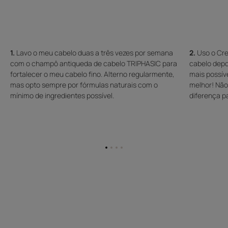
1.
Lavo o meu cabelo duas a três vezes por semana
2.
Uso o Cre
com o champô antiqueda de cabelo TRIPHASIC para
cabelo depo
fortalecer o meu cabelo fino. Alterno regularmente,
mais possív
mas opto sempre por fórmulas naturais com o
melhor! Não
mínimo de ingredientes possível.
diferença pa
Ir
Ir
Ir
Ir
para
para
para
para
o
o
o
o
item
item
item
item
1
2
3
4