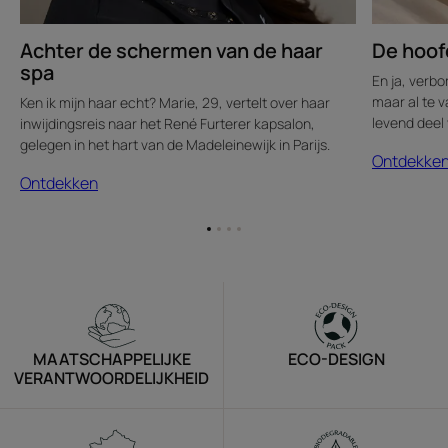
Achter de schermen van de haar
De hoof
spa
En ja, verb
maar al te 
Ken ik mijn haar echt? Marie, 29, vertelt over haar
levend deel
inwijdingsreis naar het René Furterer kapsalon,
gelegen in het hart van de Madeleinewijk in Parijs.
Ontdekke
Ontdekken
Ga
Ga
Ga
Ga
naar
naar
naar
naar
item
item
item
item
1
2
3
4
MAATSCHAPPELIJKE
ECO-DESIGN
VERANTWOORDELIJKHEID