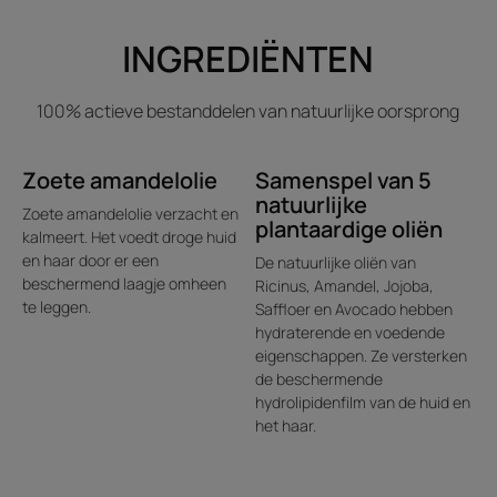
een onweerstaanbare aura. Elk gebruik biedt een unieke
INGREDIËNTEN
ervaring die de zintuigen prikkelt.
100% actieve bestanddelen van natuurlijke oorsprong
Voordelen
• VIJF NATUURLIJKE OLIËN : Jojoba-, zoete amandel-,
Zoete amandelolie
Samenspel van 5
castor-, avocado- en saffloerolië.
natuurlijke
• VOEDT ZONDER TE VERZWAREN : onthult zijdezacht
Zoete amandelolie verzacht en
plantaardige oliën
kalmeert. Het voedt droge huid
haar.
en haar door er een
De natuurlijke oliën van
• EEN DAGELIJKS BEAUTYGEBAAR : laat één à twee
beschermend laagje omheen
Ricinus, Amandel, Jojoba,
minuten inwerken om het haar perfect te kunnen
te leggen.
Saffloer en Avocado hebben
ontwarren.
hydraterende en voedende
eigenschappen. Ze versterken
de beschermende
hydrolipidenfilm van de huid en
Textuur
Recyclage
het haar.