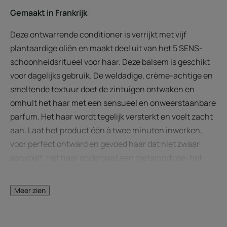
Gemaakt in Frankrijk
Deze ontwarrende conditioner is verrijkt met vijf
plantaardige oliën en maakt deel uit van het 5 SENS-
schoonheidsritueel voor haar. Deze balsem is geschikt
voor dagelijks gebruik. De weldadige, crème-achtige en
smeltende textuur doet de zintuigen ontwaken en
omhult het haar met een sensueel en onweerstaanbare
parfum. Het haar wordt tegelijk versterkt en voelt zacht
aan. Laat het product één à twee minuten inwerken,
voor perfect ontward en gevoed haar dat niet zwaar
aanvoelt. Het haar ondergaat een metamorfose: het
glans en voelt zacht en vederlicht aan. Geschikt voor
alle haartypes.
Meer zien