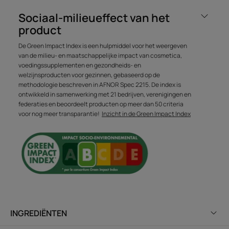
HET WOORD VAN DE DESKUNDIGE
Sociaal-milieueffect van het
product
De Green Impact Index is een hulpmiddel voor het weergeven
van de milieu- en maatschappelijke impact van cosmetica,
voedingssupplementen en gezondheids- en
De formules van het 5 SENS-
welzijnsproducten voor gezinnen, gebaseerd op de
assortiment worden zo
methodologie beschreven in AFNOR Spec 2215. De index is
ontwikkeld dat ze de zintuigen
ontwikkeld in samenwerking met 21 bedrijven, verenigingen en
federaties en beoordeelt producten op meer dan 50 criteria
ALTIJD PRIKKELEN, van de
voor nog meer transparantie!
Inzicht in de Green Impact Index
eerste glimp tot het aanraken
van voluptueus haar.
Voordeel
INGREDIËNTEN
Een goddelijke, bloemige geur met ambernoten. Een
verslavende geur die het haar voor lange tijd omhult met