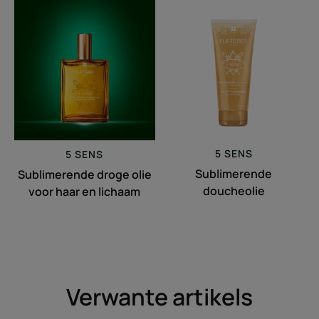
Sublimerende
Sublimerende
droge
doucheolie
olie
voor
haar
en
lichaam
5 SENS
5 SENS
Sublimerende
Sublimerende droge olie
doucheolie
voor haar en lichaam
Verwante artikels