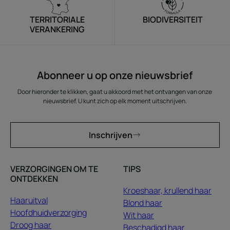
TERRITORIALE
BIODIVERSITEIT
VERANKERING
Abonneer u op onze nieuwsbrief
Door hieronder te klikken, gaat u akkoord met het ontvangen van onze
nieuwsbrief. U kunt zich op elk moment uitschrijven.
Inschrijven
VERZORGINGEN OM TE
TIPS
ONTDEKKEN
Kroeshaar, krullend haar
Haaruitval
Blond haar
Hoofdhuidverzorging
Wit haar
Droog haar
Beschadigd haar