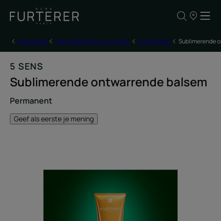
ONZE
VERKOOPP
Homepage
Alle producten voor uw haar
Conditioner
Sublimerende 
5 SENS
Sublimerende ontwarrende balsem
Permanent
Geef als eerste je mening