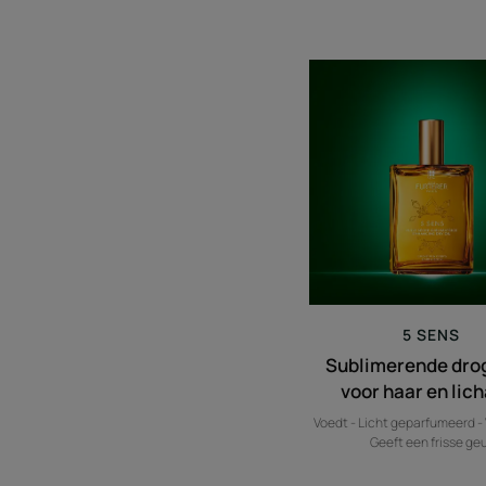
Sublim
droge
olie
voor
haar
en
lichaa
5 SENS
Sublimerende drog
voor haar en lic
Voedt - Licht geparfumeerd - 
Geeft een frisse ge