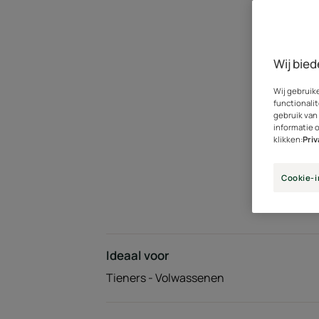
Wij bied
Wij gebruik
functionalit
gebruik van
informatie 
klikken:
Pri
Cookie-i
Ideaal voor
Tieners - Volwassenen