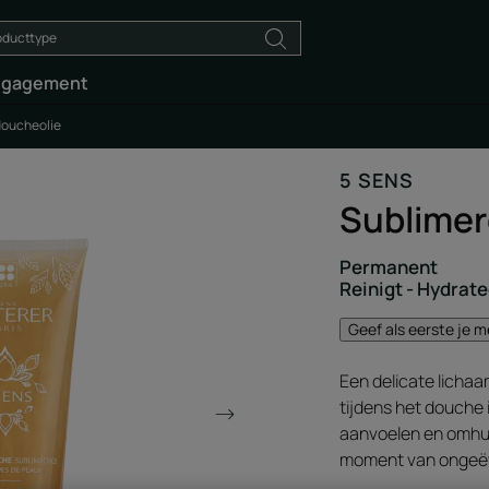
ngagement
doucheolie
5 SENS
Sublimer
Permanent
Reinigt - Hydrate
Geef als eerste je 
Een delicate lichaa
tijdens het douche i
aanvoelen en omhu
moment van ongeëv