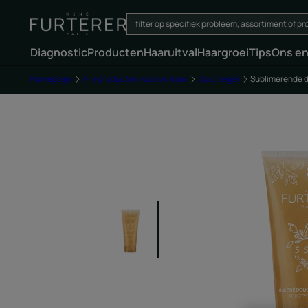
Diagnostic
Producten
Haaruitval
Haargroei
Tips
Ons e
Homepage
Alle producten voor uw haar
Douchegel
Sublimerende 