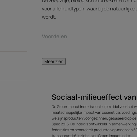
De zeepvrije, biologisch afbreekbare formu
voor alle huidtypen, waarbij de natuurlijk
wordt.
Voordelen
Reinigt in alle zachtheid: wast de huid in all
hydrolipidenfim, waardoor ze na het douchen
Meer zien
heerlijk comfortabel en satijnzacht aan.
Alchemie van vijf kostbare oliën van natuurli
amandelolie, castorolie, avocado-olie en saff
Een verslavend actief parfum: het parfum 
zintuiglijkheid van het product en van de he
Sociaal-milieueffect va
De Green Impact Index is een hulpmiddel voor het w
maatschappelijke impact van cosmetica, voeding
Textuur
welzijnsproducten voor gezinnen, gebaseerd op d
Spec 2215. De index is ontwikkeld in samenwerking 
federaties en beoordeelt producten op meer dan 50 
Voordelen van de tex
transparantie!
Inzicht in de Green Impact Index