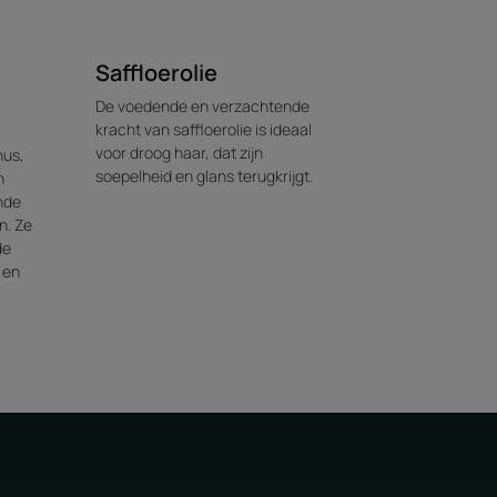
Saffloerolie
De voedende en verzachtende
kracht van saffloerolie is ideaal
voor droog haar, dat zijn
nus,
soepelheid en glans terugkrijgt.
n
nde
n. Ze
de
 en