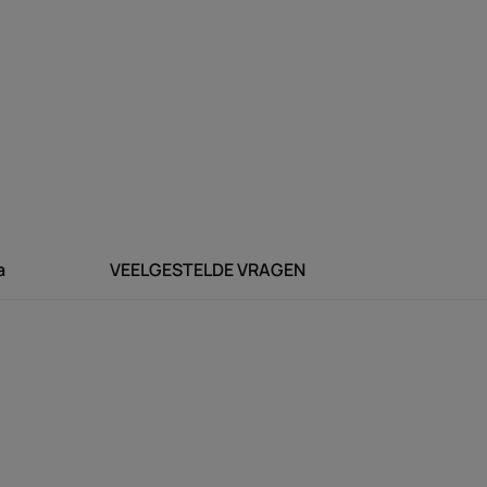
glinsterende textuur met
verrijkt met vijf plantaardige
n, romig schuim.
met bloemige ambernoten
a
VEELGESTELDE VRAGEN