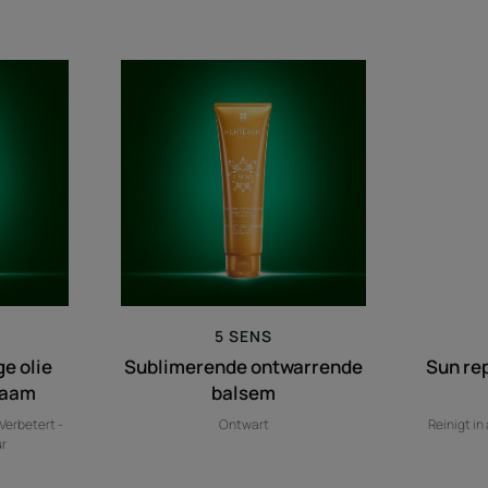
erende
Sublimerende
ontwarrende
balsem
m
5 SENS
e olie
Sublimerende ontwarrende
Sun re
haam
balsem
Verbetert -
Ontwart
Reinigt in
ur