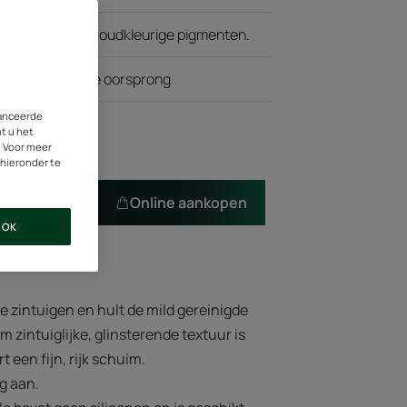
oordrenkt met goudkleurige pigmenten.
van natuurlijke oorsprong
vanceerde
nt u het
. Voor meer
 hieronder te
punt vinden
Online aankopen
OK
e zintuigen en hult de mild gereinigde
 zintuiglijke, glinsterende textuur is
t een fijn, rijk schuim.
ig aan.