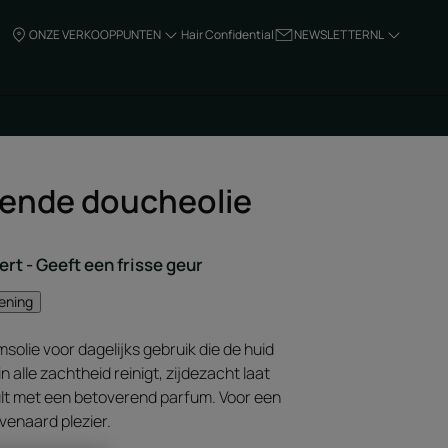
ONZE VERKOOPPUNTEN
Hair Confidential
NEWSLETTER
NL
ende doucheolie
ert - Geeft een frisse geur
mening
msolie voor dagelijks gebruik die de huid
n alle zachtheid reinigt, zijdezacht laat
lt met een betoverend parfum. Voor een
enaard plezier.