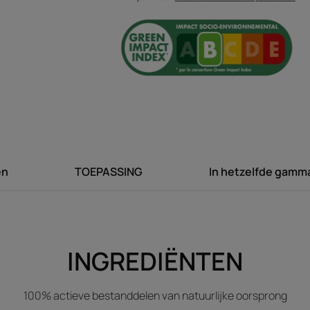
De extreem zintuiglijke 
gouden schitteringen is 
oliën en creëert een fij
Geur van de inhoud
Een goddelijk parfum 
en
TOEPASSING
In hetzelfde gamm
INGREDIËNTEN
100% actieve bestanddelen van natuurlijke oorsprong