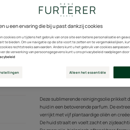
Kostbare textuur d
100% bestanddelen 
en u een ervaring die bij u past dankzij cookies
en cookies om u tijdens het gebruik van onze site een betere personalisatie en gea
eit te bieden. Om uw navigatie op de site voort te zetten en te vergemakkelijken, ku
Tube
Tube
200ml
 cookies rechtstreeks aanvaarden. Anders kunt u het gebruik van cookies aanpassen
over de verwerking van persoonsgegevens kunt u ons privacybeleid raadplegen door
vacybeleid
Een verkoop
nstellingen
Alleen het essentiële
Deze sublimerende reinigingsolie prikkelt d
huid in een betoverende parfum. De extreem
verrijkt met vijf plantaardige oliën en creëer
De huid straalt en voelt zacht en zijdeacht