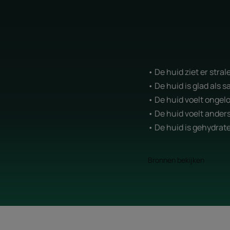
• De huid ziet er stral
• De huid is glad als s
• De huid voelt ongelo
• De huid voelt ander
• De huid is gehydrat
Bronnen bekijken