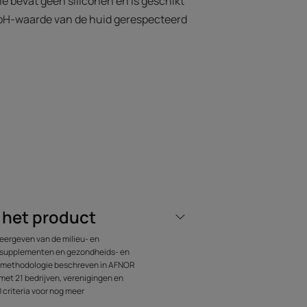
le bevat geen siliconen en is geschikt
e pH-waarde van de huid gerespecteerd
e zachtheid en hult haar in een
 niet meer droog aanvoelt. De huid voelt
jke oorsprong: jojoba-olie, zoete
loerolie.
kenmerkt de unieke en betoverende
le 5 SENS-productlijn.
n het product
eergeven van de milieu- en
ssupplementen en gezondheids- en
Recyclage
e methodologie beschreven in AFNOR
met 21 bedrijven, verenigingen en
criteria voor nog meer
tuur