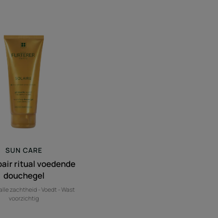
Sun
repair
ritual
voedende
douchegel
SUN CARE
pair ritual voedende
douchegel
 alle zachtheid - Voedt - Wast
voorzichtig