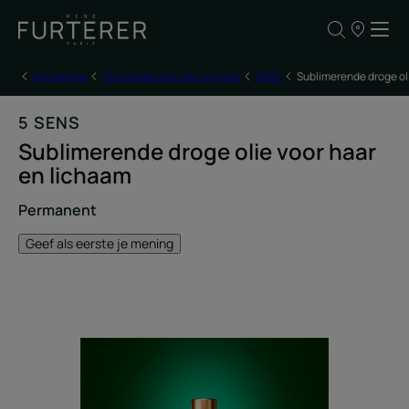
ONZE
VERKOOPP
Homepage
Alle producten voor uw haar
Oliën
Sublimerende droge ol
5 SENS
Sublimerende droge olie voor haar
en lichaam
Permanent
Geef als eerste je mening