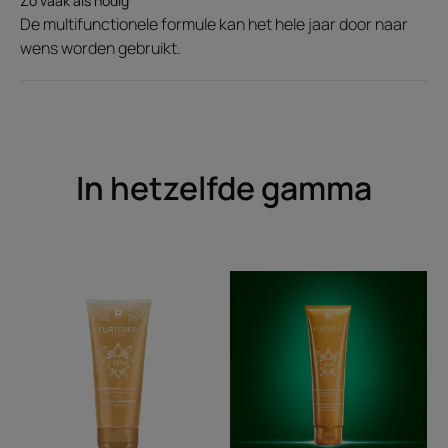
Zo vaak als nodig
Een verslavende geur die bloemige noten van jasmijn en sering
De multifunctionele formule kan het hele jaar door naar
combineert met vanille en patchoeli, met onderliggende noten
wens worden gebruikt.
van amber en muskus
In hetzelfde gamma
Sublimerende
Sublimerende
doucheolie
ontwarrende
balsem