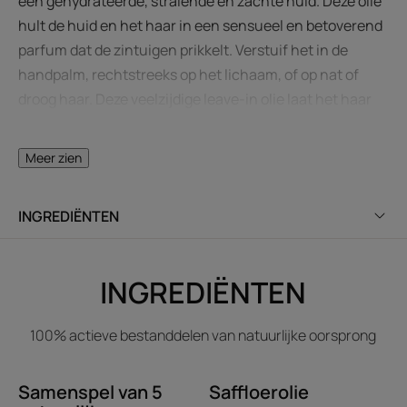
een gehydrateerde, stralende en zachte huid. Deze olie
hult de huid en het haar in een sensueel en betoverend
parfum dat de zintuigen prikkelt. Verstuif het in de
handpalm, rechtstreeks op het lichaam, of op nat of
droog haar. Deze veelzijdige leave-in olie laat het haar
en de huid weer stralen. De droge, zijdezachte en niet-
kleverige textuur kan het hele jaar door worden
Meer zien
gebruikt.
INGREDIËNTEN
HET WOORD VAN DE DESKUNDIGE
INGREDIËNTEN
100% actieve bestanddelen van natuurlijke oorsprong
Geheime tip: laat de olie 's
Samenspel van 5
nachts of onder een warme
Saffloerolie