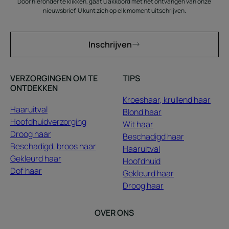
Door hieronder te klikken, gaat u akkoord met het ontvangen van onze
nieuwsbrief. U kunt zich op elk moment uitschrijven.
Inschrijven
VERZORGINGEN OM TE
TIPS
ONTDEKKEN
Kroeshaar, krullend haar
Haaruitval
Blond haar
Hoofdhuidverzorging
Wit haar
Droog haar
Beschadigd haar
Beschadigd, broos haar
Haaruitval
Gekleurd haar
Hoofdhuid
Dof haar
Gekleurd haar
Droog haar
OVER ONS