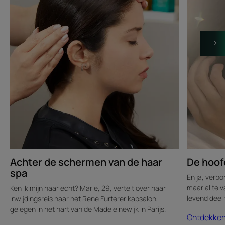
de
haar
spa
Achter de schermen van de haar
De hoof
spa
En ja, verb
maar al te 
Ken ik mijn haar echt? Marie, 29, vertelt over haar
levend deel
inwijdingsreis naar het René Furterer kapsalon,
gelegen in het hart van de Madeleinewijk in Parijs.
Ontdekke