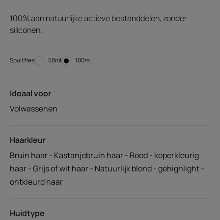
100% aan natuurlijke actieve bestanddelen, zonder
siliconen.
Spuitfles
Spuitfles
50ml
Spuitfles
100ml
Ideaal voor
Volwassenen
Haarkleur
Bruin haar - Kastanjebruin haar - Rood - koperkleurig
haar - Grijs of wit haar - Natuurlijk blond - gehighlight -
ontkleurd haar
Huidtype