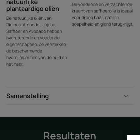
natuurlijke
handdoek inwerken om het
De voedende en verzachtende
plantaardige oliën
haar intens te voeden, alvorens
kracht van saffloerolie is ideaal
voor droog haar, dat zijn
De natuurlijke oliën van
het te wassen met shampoo.
soepelheid en glans terugkrijgt.
Ricinus, Amandel, Jojoba,
Saffloer en Avocado hebben
hydraterende en voedende
eigenschappen. Ze versterken
de beschermende
Voordeel
hydrolipidenfilm van de huid en
het haar.
Alchemie van 5 kostbare oliën van natuurlijke oorsprong
voor een perfect evenwicht tussen verzorging, welzijn en
gesublimeerde schoonheid : castorolie, zoete
amandelolie, jojobaolie, avocado-olie en saffloerolie.
Samenstelling
Voordelen
• EEN MULTIFUNCTIONEEL BEAUTYGEBAAR : voedt en
beschermt alle haartypes en laat het haar stralen,
Resultaten
hydrateert en verfraait de huid elke dag weer.