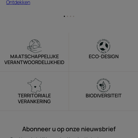
Ontdekken
Ga
Ga
Ga
Ga
naar
naar
naar
naar
item
item
item
item
1
2
3
4
MAATSCHAPPELIJKE
ECO-DESIGN
VERANTWOORDELIJKHEID
TERRITORIALE
BIODIVERSITEIT
VERANKERING
Abonneer u op onze nieuwsbrief