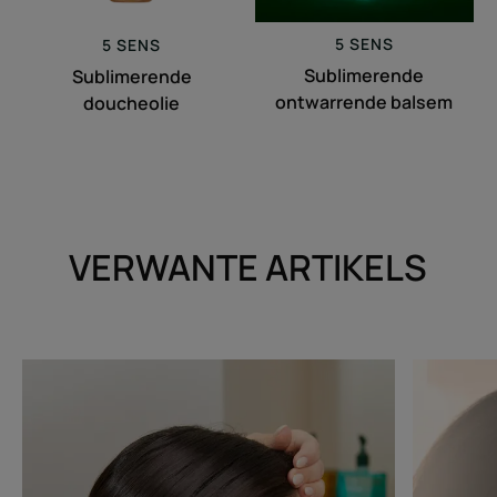
5 SENS
5 SENS
Sublimerende
Sublimerende
ontwarrende balsem
doucheolie
VERWANTE ARTIKELS
Ontdekken
Ontdekke
Achter
De
de
hoofdhuid,
schermen
die
van
onbekende