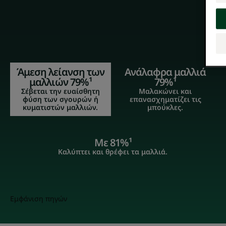
Άμεση λείανση των
Ανάλαφρα μαλλιά
μαλλιών 79%¹
79%¹
Σέβεται την ευαίσθητη
Μαλακώνει και
φύση των σγουρών ή
επανασχηματίζει τις
κυματιστών μαλλιών.
μπούκλες.
Με 81%¹
Καλύπτει και θρέφει τα μαλλιά.
Εμφάνιση πηγών