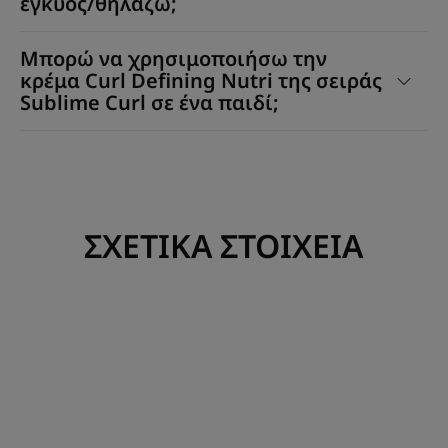
έγκυος/θηλάζω;
Μπορώ να χρησιμοποιήσω την
κρέμα Curl Defining Nutri της σειράς
Sublime Curl σε ένα παιδί;
ΣΧΕΤΙΚΑ ΣΤΟΙΧΕΙΑ
Ανακαλύψτε
Ανακαλύψ
Ανακαλύπτοντας
Το
ξανά
τελετουργ
τις
φροντίδας
μπούκλες
των