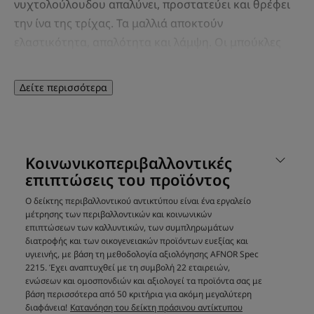
νυχτολούλουδου απαλύνει, προστατεύει και θρέφει
την ίνα της τρίχας. Τα μαλλιά αποκτούν
ελαστικότητα, απαλότητα και λάμψη. Οι μπούκλες
αποκτούν σχήμα και ανάλαφρη όψη.
Δείτε περισσότερα
Οφέλη
• ΑΠΑΛΟΣ ΚΑΘΑΡΙΣΜΟΣ: ειδικά σχεδιασμένο για μαλλιά
με μπούκλες ή κυματιστά, που είναι ευαίσθητα από τη
Κοινωνικοπεριβαλλοντικές
φύση τους.
επιπτώσεις του προϊόντος
•ΠΡΟΣΤΑΣΙΑ ΚΑΙ ΘΡΕΨΗ ΤΗΣ ΙΝΑΣ ΤΩΝ ΜΑΛΛΙΩΝ:
αφήνει τα μαλλιά απαλά με απαραίτητη θρέψη,
Ο δείκτης περιβαλλοντικού αντικτύπου είναι ένα εργαλείο
χαρίζοντας μπούκλες με τέλεια ανάλαφρη όψη.
μέτρησης των περιβαλλοντικών και κοινωνικών
επιπτώσεων των καλλυντικών, των συμπληρωμάτων
• ΑΠΑΛΗ ΟΨΗ ΚΑΙ ΣΧΗΜΑ: καθορίζει και δίνει ξανά
διατροφής και των οικογενειακών προϊόντων ευεξίας και
σχήμα στις μπούκλες.
υγιεινής, με βάση τη μεθοδολογία αξιολόγησης AFNOR Spec
2215. Έχει αναπτυχθεί με τη συμβολή 22 εταιρειών,
ενώσεων και ομοσπονδιών και αξιολογεί τα προϊόντα σας με
βάση περισσότερα από 50 κριτήρια για ακόμη μεγαλύτερη
Υφή
διαφάνεια!
Κατανόηση του δείκτη πράσινου αντίκτυπου