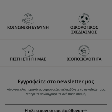
to
to
to
to
item
item
item
item
1
2
3
4
ΚΟΙΝΩΝΙΚΗ ΕΥΘΥΝΗ
ΟΙΚΟΛΟΓΙΚΟΣ
ΣΧΕΔΙΑΣΜΟΣ
ΠΙΣΤΗ ΣΤΗ ΓΗ ΜΑΣ
ΒΙΟΠΟΙΚΙΛΟΤΗΤΑ
Εγγραφείτε στο newsletter μας
Κάνοντας κλικ παρακάτω, συμφωνείτε να λαμβάνετε το newsletter μας.
Μπορείτε να διαγραφείτε ανά πάσα στιγμή.
Η ηλεκτρονική σας διεύθυνση