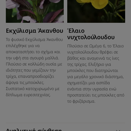
Εκχύλισμα Άκανθου
Έλαιο
νυχτολούλουδου
Το φυσικό Εκχύλισμα Άκανθου
επιλέχθηκε για να
Πλούσιο σε Ωμέγα 6, το Έλαιο
αποκαταστήσει το σχήμα και
νυχτολούλουδου θρέφει σε
την υφή στα σγουρά μαλλιά.
βάθος και αναγεννά τις ίνες
Πλούσιο σε κολλώδη ουσία με
της τρίχας. Ελιξήριο για
ιδιότητες που γεμίζουν την
μπούκλες που διατηρώνται
τρίχα, επαναπροσδιορίζει
για μεγάλο χρονικό διάστημα,
άψογα τις μπούκλες.
σχηματίζει μια ασπίδα
Συστατικό κατοχυρωμένο με
ενάντια στην υγρασία ενώ
δίπλωμα ευρεσιτεχνίας.
προστατεύει τις μπούκλες από
το φριζάρισμα.
Αναλυτική σύνθεση