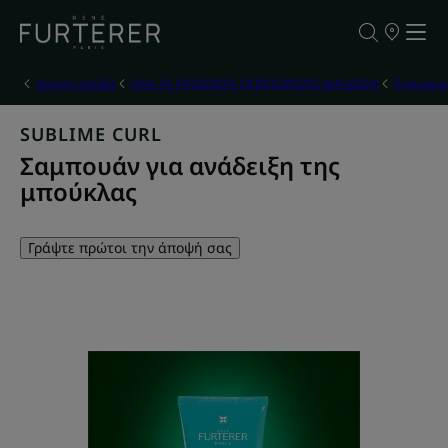
ΣΗΜΕΙΑ
ΠΩΛΗΣΗΣ
ΤΩΝ
ΠΡΟΪΟΝΤΩ
Αρχική σελίδα
ΟΛΑ ΤΑ ΠΡΟΪΟΝΤΑ ΠΕΡΙΠΟΙΗΣΗΣ ΜΑΛΛΙΩΝ
Σγουρά κ
ΜΑΣ
SUBLIME CURL
Σαμπουάν για ανάδειξη της
μπούκλας
Γράψτε πρώτοι την άποψή σας