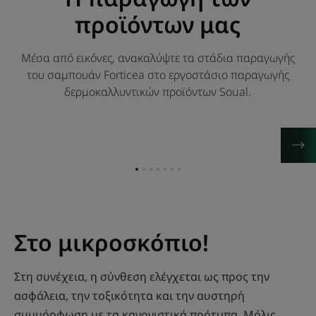
προϊόντων μας
Μέσα από εικόνες, ανακαλύψτε τα στάδια παραγωγής
του σαμπουάν Forticea στο εργοστάσιο παραγωγής
δερμοκαλλυντικών προϊόντων Soual.
Go
Go
Go
Go
Go
Go
Go
to
to
to
to
to
to
to
item
item
item
item
item
item
item
1
2
3
4
5
6
7
Στο μικροσκόπιο!
Στη συνέχεια, η σύνθεση ελέγχεται ως προς την
ασφάλεια, την τοξικότητα και την αυστηρή
συμμόρφωση με τα κανονιστικά πρότυπα. Μόλις