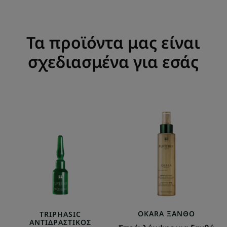
Τα προϊόντα μας είναι
σχεδιασμένα για εσάς
Αγωγή
Σπρέι
κατά
λάμψης
της
για
Αντιδραστικής
ξανθά
Τριχόπτωσης
μαλλιά
OKARA
ΞΑΝΘΌ
TRIPHASIC
ΑΝΤΙΔΡΑΣΤΙΚΌΣ