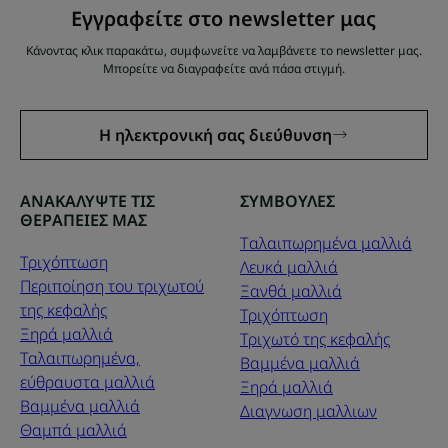
Εγγραφείτε στο newsletter μας
Κάνοντας κλικ παρακάτω, συμφωνείτε να λαμβάνετε το newsletter μας.
Μπορείτε να διαγραφείτε ανά πάσα στιγμή.
Η ηλεκτρονική σας διεύθυνση
ΑΝΑΚΑΛΥΨΤΕ ΤΙΣ
ΣΥΜΒΟΥΛΕΣ
ΘΕΡΑΠΕΙΕΣ ΜΑΣ
Tαλαιπωρημένα μαλλιά
Τριχόπτωση
Λευκά μαλλιά
Περιποίηση του τριχωτού
Ξανθά μαλλιά
της κεφαλής
Τριχόπτωση
Ξηρά μαλλιά
Τριχωτό της κεφαλής
Ταλαιπωρημένα,
Βαμμένα μαλλιά
εύθραυστα μαλλιά
Ξηρά μαλλιά
Βαμμένα μαλλιά
Διαγνωση μαλλιων
Θαμπά μαλλιά