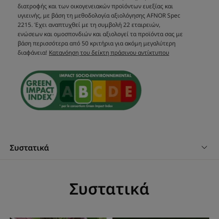
Χρόνος εφαρμογής Express: μαλακτική κρέμα που
διατροφής και των οικογενειακών προϊόντων ευεξίας και
εφαρμόζεται μετά το λούσιμο,και λειτουργεί με μαγικό
υγιεινής, με βάση τη μεθοδολογία αξιολόγησης AFNOR Spec
τρόπο σε ένα με δύο λεπτά.
2215. Έχει αναπτυχθεί με τη συμβολή 22 εταιρειών,
ενώσεων και ομοσπονδιών και αξιολογεί τα προϊόντα σας με
βάση περισσότερα από 50 κριτήρια για ακόμη μεγαλύτερη
διαφάνεια!
Κατανόηση του δείκτη πράσινου αντίκτυπου
Υφή
*Ευρεσιτεχνία της ΕΕ
Συστατικά
Συστατικά