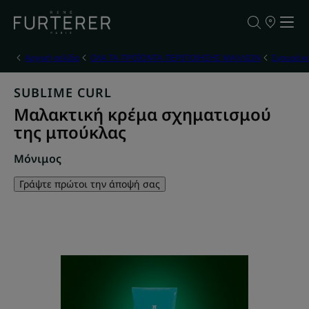
ΣΗΜΕΙΑ
ΠΩΛΗΣΗΣ
ΤΩΝ
ΠΡΟΪΟΝΤΩ
Αρχική σελίδα
ΟΛΑ ΤΑ ΠΡΟΪΟΝΤΑ ΠΕΡΙΠΟΙΗΣΗΣ ΜΑΛΛΙΩΝ
Σγουρά κ
ΜΑΣ
SUBLIME CURL
Μαλακτική κρέμα σχηματισμού
της μπούκλας
Μόνιμος
Γράψτε πρώτοι την άποψή σας