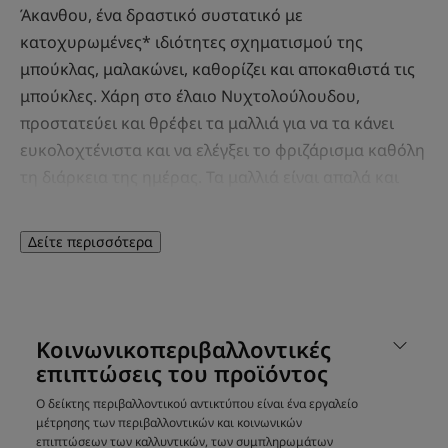
Άκανθου, ένα δραστικό συστατικό με
κατοχυρωμένες* ιδιότητες σχηματισμού της
μπούκλας, μαλακώνει, καθορίζει και αποκαθιστά τις
μπούκλες. Χάρη στο έλαιο Νυχτολούλουδου,
προστατεύει και θρέφει τα μαλλιά για να τα κάνει
ευκολοχτένιστα και να ελέγξει το φριζάρισμα καθόλη
τη διάρκεια της ημέρας. Τα μαλλιά είναι απαλά και
λαμπερά, οι μπούκλες ενισχύονται και
σχηματίζονται.
Δείτε περισσότερα
Οφέλη
Διευκολύνει το ξέμπλεγμα και το styling: Χαρίζει τέλεια
Κοινωνικοπεριβαλλοντικές
θρέψη και προστασία στα μαλλιά, ελέγχει το
επιπτώσεις του προϊόντος
φριζάρισμα καθόλη τη διάρκεια της ημέρας.
Διαμόρφωση της μπούκλας: αφήνει τις μπούκλες
Ο δείκτης περιβαλλοντικού αντικτύπου είναι ένα εργαλείο
μέτρησης των περιβαλλοντικών και κοινωνικών
απαλές, σχηματισμένες και ενισχυμένες.
επιπτώσεων των καλλυντικών, των συμπληρωμάτων