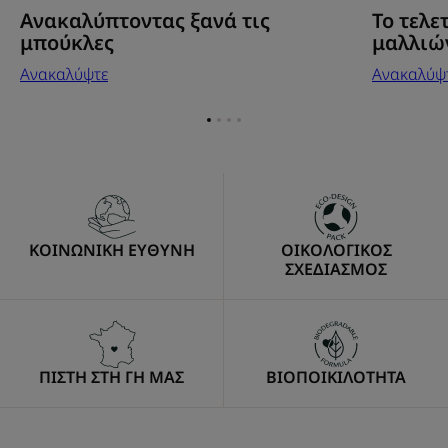
Το τελε
Ανακαλύπτοντας ξανά τις
μαλλιώ
μπούκλες
Ανακαλύψ
Ανακαλύψτε
Go
Go
Go
Go
to
to
to
to
item
item
item
item
1
2
3
4
ΚΟΙΝΩΝΙΚΗ ΕΥΘΥΝΗ
ΟΙΚΟΛΟΓΙΚΟΣ
ΣΧΕΔΙΑΣΜΟΣ
ΠΙΣΤΗ ΣΤΗ ΓΗ ΜΑΣ
ΒΙΟΠΟΙΚΙΛΟΤΗΤΑ