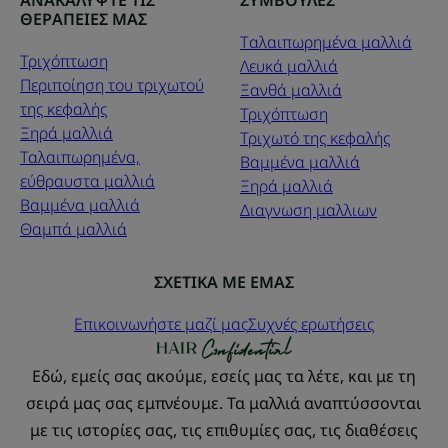
ΑΝΑΚΑΛΥΨΤΕ ΤΙΣ
ΣΥΜΒΟΥΛΕΣ
ΘΕΡΑΠΕΙΕΣ ΜΑΣ
Tαλαιπωρημένα μαλλιά
Τριχόπτωση
Λευκά μαλλιά
Περιποίηση του τριχωτού
Ξανθά μαλλιά
της κεφαλής
Τριχόπτωση
Ξηρά μαλλιά
Τριχωτό της κεφαλής
Ταλαιπωρημένα,
Βαμμένα μαλλιά
εύθραυστα μαλλιά
Ξηρά μαλλιά
Βαμμένα μαλλιά
Διαγνωση μαλλιων
Θαμπά μαλλιά
ΣΧΕΤΙΚΑ ΜΕ ΕΜΑΣ
Επικοινωνήστε μαζί μας
Συχνές ερωτήσεις
Εδώ, εμείς σας ακούμε, εσείς μας τα λέτε, και με τη
σειρά μας σας εμπνέουμε. Τα μαλλιά αναπτύσσονται
με τις ιστορίες σας, τις επιθυμίες σας, τις διαθέσεις