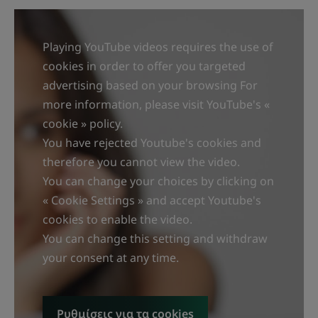
Playing YouTube videos requires the use of
cookies in order to offer you targeted
advertising based on your browsing For
more information, please visit YouTube's «
cookie » policy.
You have rejected Youtube's cookies and
therefore you cannot view the video.
You can change your choices by clicking on
« Cookie Settings » and accept Youtube's
cookies to enable the video.
You can change this setting and withdraw
your consent at any time.
Ρυθμίσεις για τα cookies