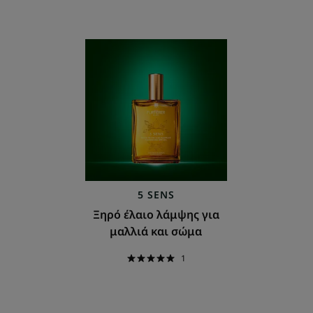
Ξηρό
έλαιο
λάμψης
για
μαλλιά
και
σώμα
5 SENS
Ξηρό έλαιο λάμψης για
μαλλιά και σώμα
1