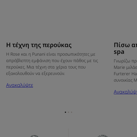
Η τέχνη της περούκας
Πίσω απ
spa
Η Rose και η Punani είναι προσωπικότητες με
απρόβλεπτη εμφάνιση που έχουν πάθος με τις
Γνωρίζω πρ
περούκες. Μια τέχνη στα χέρια τους που
Marie μιλάε
εξακολουθούν να εξερευνούν.
Furterer Ha
συνοικίας M
Ανακαλύψτε
Ανακαλύψ
Go
Go
Go
to
to
to
item
item
item
1
2
3