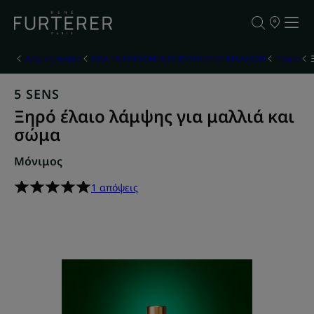
ΣΗΜΕΙΑ
ΠΩΛΗΣΗΣ
ΤΩΝ
ΠΡΟΪΟΝΤΩ
Αρχική σελίδα
ΟΛΑ ΤΑ ΠΡΟΪΟΝΤΑ ΠΕΡΙΠΟΙΗΣΗΣ ΜΑΛΛΙΩΝ
Έλαια
ΜΑΣ
5 SENS
Ξηρό έλαιο λάμψης για μαλλιά και
σώμα
Μόνιμος
1 απόψεις