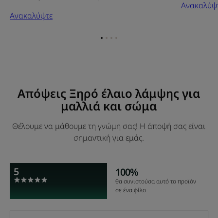
Ανακαλύψ
Ανακαλύψτε
Go
Go
Go
Go
to
to
to
to
item
item
item
item
1
2
3
4
Απόψεις Ξηρό έλαιο λάμψης για
μαλλιά και σώμα
Θέλουμε να μάθουμε τη γνώμη σας! Η άποψή σας είναι
σημαντική για εμάς.
5
100%
θα συνιστούσα αυτό το προϊόν
σε ένα φίλο