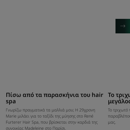
του
ο
hair
μεγάλος
spa
άγνωστος
Πίσω από τα παρασκήνια του hair
Το τριχ
spa
μεγάλο
Γνωρίζω πραγματικά τα μαλλιά μου; Η 29χρονη
Το τριχωτό
Marie μιλάει για το ταξίδι της μύησης στο René
παραβλέπου
Furterer Hair Spa, που βρίσκεται στην καρδιά της
μας.
συνοικίας Madeleine στο Παρίσι.