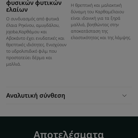
φυσικών φυτικών
Χρήσιμο tip : ως εντατική
Η θρεπτική και μαλακτική
ελαίων
θεραπεία, εφαρμόστε το έλαιο
δύναμη του Καρθαμέλαιου
είναι ιδανική για τα ξηρά
Ο συνδυασμός από φυτικά
στα μαλλιά και τυλίξτε τα με
μαλλιά, βοηθώντας στην
έλαια Ρηκίνου, αμυγδάλου,
μια ζεστή πετσέτα ή αφήστε το
αποκατάσταση της
jojoba,Καρθάμου και
κατά τη διάρκεια της νύχτας
ελαστικότητας και της λάμψης.
Αβοκάντο έχει ενυδατικές και
για να θρέψετε εντατικά τα
θρεπτικές ιδιότητες. Ενισχύουν
το υδρολιπιδικό φιλμ που
μαλλιά πριν το λούσιμο.
προστατεύει δέρμα και
μαλλιά.
Πλεονέκτημα
Αναλυτική σύνθεση
Μείγμα από πέντε πολύτιμα έλαια 100% φυσικής
προέλευσης για τέλεια ισορροπία ανάμεσα στη
φροντίδα, την απόλαυση και την ανάδειξη της ομορφιάς
: καστορέλαιο, αμυγδαλέλαιο, καρδαμέλαιο και έλαια
από Jojoba και αβοκάντο.
Αποτελέσματα