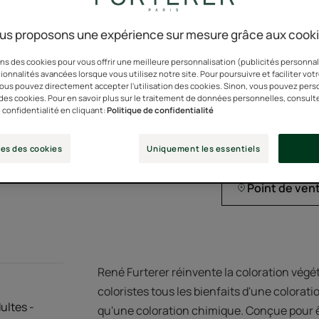
YouTube pour visualiser 
La coloration végé
Vous garder la possibilité
us proposons une expérience sur mesure grâce aux cook
ORGANIC par Ecocer
consentement à tous m
et de leurs clients.
ns des cookies pour vous offrir une meilleure personnalisation (publicités personnali
ionnalités avancées lorsque vous utilisez notre site. Pour poursuivre et faciliter vot
Ingrédients actifs 
 vous pouvez directement accepter l'utilisation des cookies. Sinon, vous pouvez pers
Paramètres des coo
n des cookies. Pour en savoir plus sur le traitement de données personnelles, consult
France.
 confidentialité en cliquant:
Politique de confidentialité
es des cookies
Uniquement les essentiels
Point de ven
René Furterer réinvente la coloration végét
coloristes tous les bienfaits d'une colorati
ultes -
qu'une coloration chimique. Conçue pour ê