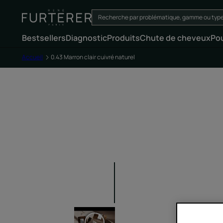
Bestsellers
Diagnostic
Produits
Chute de cheveux
Po
Accueil
0.43 Marron clair cuivré naturel