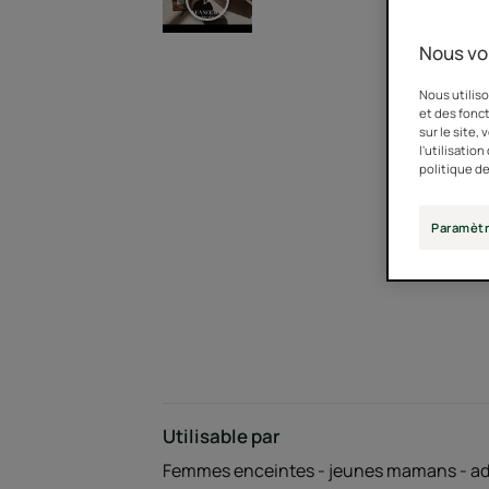
Nous vo
Nous utiliso
et des fonct
sur le site,
l'utilisatio
politique de
Paramètr
Utilisable par
Femmes enceintes - jeunes mamans - ad