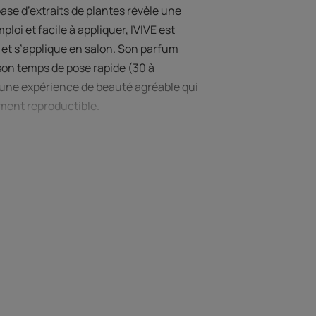
base d’extraits de plantes révèle une
loi et facile à appliquer, IVIVE est
 et s’applique en salon. Son parfum
 son temps de pose rapide (30 à
n une expérience de beauté agréable qui
ment reproductible.
 7.
utes les bases, du marron moyen au
 mouvement de coupe, souligner les
sur les longueurs : Une fois le balayage
nes plus claires et laissez poser pendant
ste