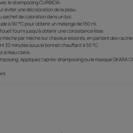
avec le shampooing CURBICIA.
Aucun parfum ajouté, parfum végétal frais
ur éviter une décoloration de la peau.
 du sachet de coloration dans un bol.
aude à 90 °C pour obtenir un mélange de 150 ml.
 fouet fourni jusqu’à obtenir une consistance lisse.
ge mèche par mèche sur cheveux essorés, en partant des racine
nt 30 minutes sous le bonnet chauffant à 55 °C.
 à l’eau claire.
hampooing. Appliquez l’après-shampooing ou le masque OKARA C
nt.