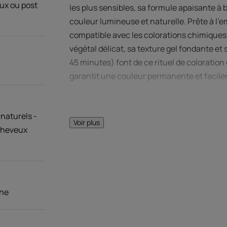
ux ou post
les plus sensibles, sa formule apaisante à 
couleur lumineuse et naturelle. Prête à l’emp
compatible avec les colorations chimiques
végétal délicat, sa texture gel fondante et
45 minutes) font de ce rituel de coloratio
garantit une couleur permanente et facile
Peut être appliquée sur des nuances de 5 à
naturels -
Voir plus
cheveux
« Ce marron cuivré ravive et réchauffe to
marron clair. Il est idéal pour soutenir un
contours du visage ou créer un effet denim 
effectué, appliquez la teinte 0.4 sur les zo
20 minutes. » Romain Colors, expert colori
one
Bénéfices