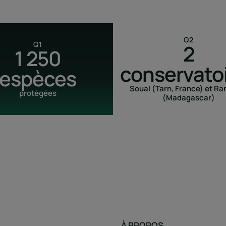
Q2
Q1
2
1 250
conservato
espèces
Soual (Tarn, France) et Ra
protégées
(Madagascar)
S
À PROPOS