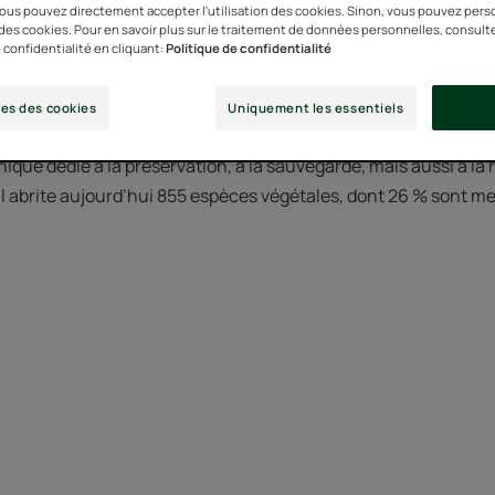
 vous pouvez directement accepter l'utilisation des cookies. Sinon, vous pouvez pers
n des cookies. Pour en savoir plus sur le traitement de données personnelles, consult
 confidentialité en cliquant:
Politique de confidentialité
ires Pierre Fabre décident de créer un Conservatoire Botanique
es des cookies
Uniquement les essentiels
ui vont leur inspirer de nouvelles formules.
nique dédié à la préservation, à la sauvegarde, mais aussi à la 
 Il abrite aujourd’hui 855 espèces végétales, dont 26 % sont 