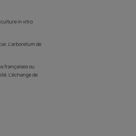
ulture in vitro
car. L’arboretum de
ns françaises ou
ité. L’échange de