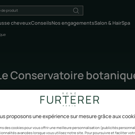
usse cheveux
Conseils
Nos engagements
Salon & HairSpa
ique
Le Conservatoire botaniqu
Mise à jour le
05/05/2026
, validé par
notre équipe d'experts René Furterer
.
La biodiversité
us proposons une expérience sur mesure grâce aux cook
ns des cookies pour vous offrir une meilleure personnalisation (publicités personnali
ionnalités avancées lorsque vous utilisez notre site. Pour poursuivre et faciliter vot