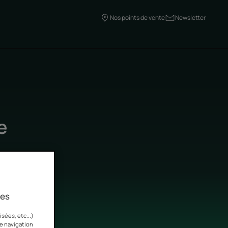
Nos points de vente
Newsletter
e
ies
sées, etc...)
re navigation