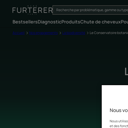
Bestsellers
Diagnostic
Produits
Chute de cheveux
Po
Accueil
Nos engagements
La biodiversité
Le Conservatoire botan
Nous vo
Nous utiliso
et des fonct