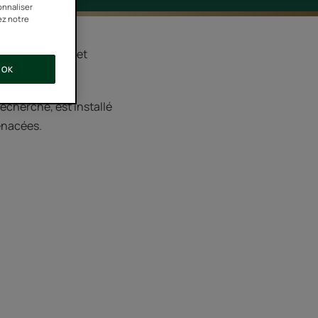
onnaliser
ez notre
 pour protéger et
OK
recherche, est installé
menacées.