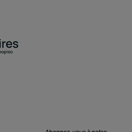
ires
nopiso
Abonnez-vous à notre