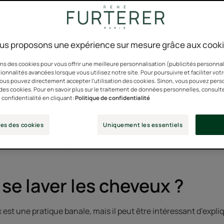
us proposons une expérience sur mesure grâce aux cook
est un geste banal qu’on pratique souvent machinalement. De 
 Et c’est fait !
ns des cookies pour vous offrir une meilleure personnalisation (publicités personnali
ionnalités avancées lorsque vous utilisez notre site. Pour poursuivre et faciliter vot
 vous pouvez directement accepter l'utilisation des cookies. Sinon, vous pouvez pers
orme très vite en « grosse lessive » des cheveux est pourtant u
n des cookies. Pour en savoir plus sur le traitement de données personnelles, consult
velu et des cheveux.
 confidentialité en cliquant:
Politique de confidentialité
égliger !
es des cookies
Uniquement les essentiels
 pour un nettoyage des cheveux et du cuir chevelu efficace 
se laver les cheveux ?
est une pratique banale, mais il peut être intéressant d’expliq