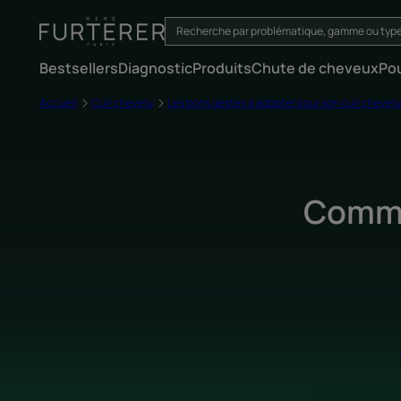
Bestsellers
Diagnostic
Produits
Chute de cheveux
Po
Accueil
Cuir chevelu
Les bons gestes à adopter pour son cuir chevel
Commen