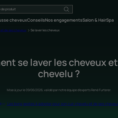
usse cheveux
Conseils
Nos engagements
Salon & HairSpa
u et de ses cheveux
Se laver les cheveux
t se laver les cheveux et 
chevelu ?
Mise à jour le
09/06/2026
, validé par
notre équipe d'experts René Furterer
.
Les bons gestes à adopter pour son cuir chevelu et de ses cheveu