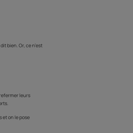
it bien. Or, ce n’est
refermer leurs
rts.
 et on le pose