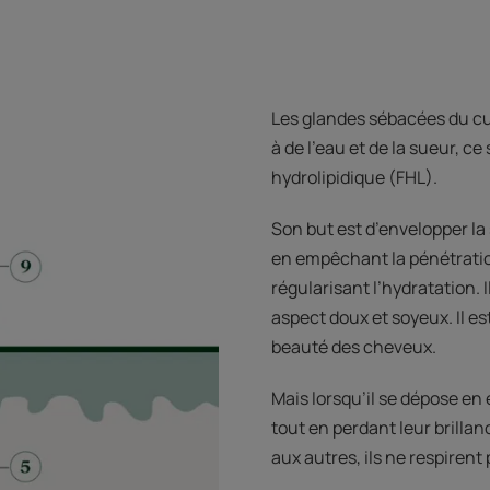
Les glandes sébacées du cu
à de l’eau et de la sueur, c
hydrolipidique (FHL).
Son but est d’envelopper la
en empêchant la pénétratio
régularisant l’hydratation. 
aspect doux et soyeux. Il es
beauté des cheveux.
Mais lorsqu’il se dépose en
tout en perdant leur brillan
aux autres, ils ne respirent 