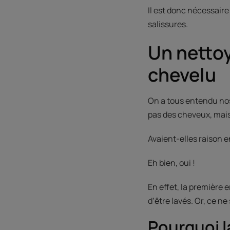
Il est donc nécessaire
salissures.
Un netto
chevelu
On a tous entendu nos 
pas des cheveux, mais b
Avaient-elles raison e
Eh bien, oui !
En effet, la première
d’être lavés. Or, ce ne
Pourquoi la