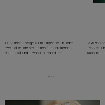
1. Eine dreimonatige Kur mit Triphasic ein- oder
2. Ausserde
zweimal im Jahr bremst den fortschreitenden
Triphasic S
Haarausfall und bewahrt die Haardichte.
auch leichte
Zum
Zum
Zum
Zum
Element
Element
Element
Element
1
2
3
4