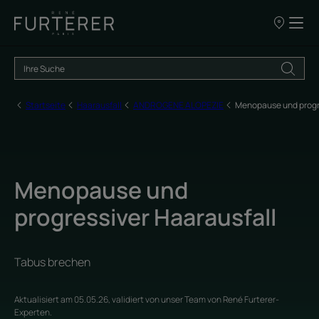
UNSERE
VERKAUFSS
Startseite
Haarausfall
ANDROGENE ALOPEZIE
Menopause und progre
Menopause und
progressiver Haarausfall
Tabus brechen
Aktualisiert am
05.05.26
, validiert von
unser Team von René Furterer-
Experten
.