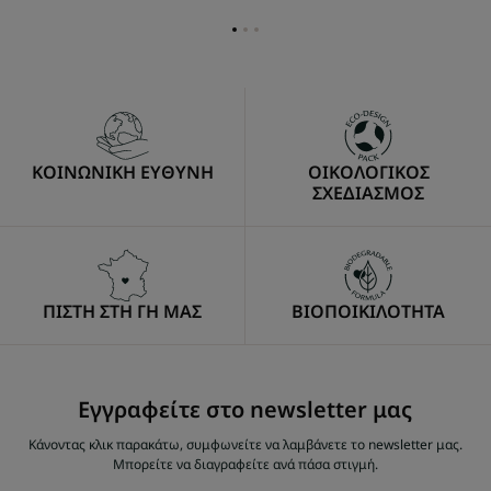
Go
Go
Go
to
to
to
item
item
item
1
2
3
ΚΟΙΝΩΝΙΚΗ ΕΥΘΥΝΗ
ΟΙΚΟΛΟΓΙΚΟΣ
ΣΧΕΔΙΑΣΜΟΣ
ΠΙΣΤΗ ΣΤΗ ΓΗ ΜΑΣ
ΒΙΟΠΟΙΚΙΛΟΤΗΤΑ
Εγγραφείτε στο newsletter μας
Κάνοντας κλικ παρακάτω, συμφωνείτε να λαμβάνετε το newsletter μας.
Μπορείτε να διαγραφείτε ανά πάσα στιγμή.