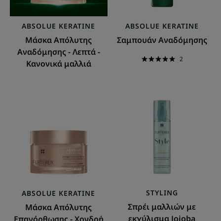
μαλλιά
ABSOLUE KERATINE
ABSOLUE KERATINE
Μάσκα Απόλυτης
Σαμπουάν Αναδόμησης
Αναδόμησης - Λεπτά -
2
Κανονικά μαλλιά
Μάσκα
Σπρέι
Απόλυτης
μαλλιών
Επανόρθωσης
με
-
εκχύλισμα
Χονδρή
Jojoba
τρίχα
STYLING
ABSOLUE KERATINE
Σπρέι μαλλιών με
Μάσκα Απόλυτης
εκχύλισμα Jojoba
Επανόρθωσης - Χονδρή