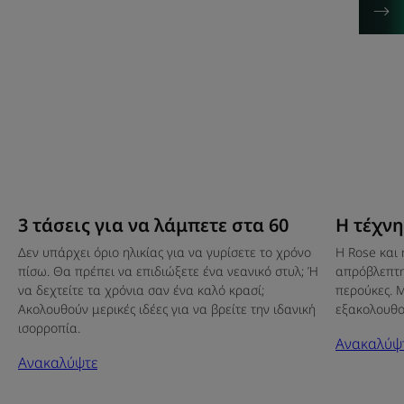
3 τάσεις για να λάμπετε στα 60
Η τέχνη
Δεν υπάρχει όριο ηλικίας για να γυρίσετε το χρόνο
Η Rose και 
πίσω. Θα πρέπει να επιδιώξετε ένα νεανικό στυλ; Ή
απρόβλεπτη
να δεχτείτε τα χρόνια σαν ένα καλό κρασί;
περούκες. Μ
Ακολουθούν μερικές ιδέες για να βρείτε την ιδανική
εξακολουθο
ισορροπία.
Ανακαλύψ
Ανακαλύψτε