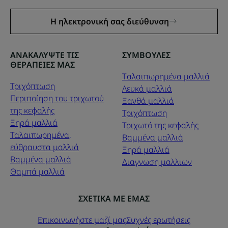
Η ηλεκτρονική σας διεύθυνση
ΑΝΑΚΑΛΥΨΤΕ ΤΙΣ
ΣΥΜΒΟΥΛΕΣ
ΘΕΡΑΠΕΙΕΣ ΜΑΣ
Tαλαιπωρημένα μαλλιά
Τριχόπτωση
Λευκά μαλλιά
Περιποίηση του τριχωτού
Ξανθά μαλλιά
της κεφαλής
Τριχόπτωση
Ξηρά μαλλιά
Τριχωτό της κεφαλής
Ταλαιπωρημένα,
Βαμμένα μαλλιά
εύθραυστα μαλλιά
Ξηρά μαλλιά
Βαμμένα μαλλιά
Διαγνωση μαλλιων
Θαμπά μαλλιά
ΣΧΕΤΙΚΑ ΜΕ ΕΜΑΣ
Επικοινωνήστε μαζί μας
Συχνές ερωτήσεις