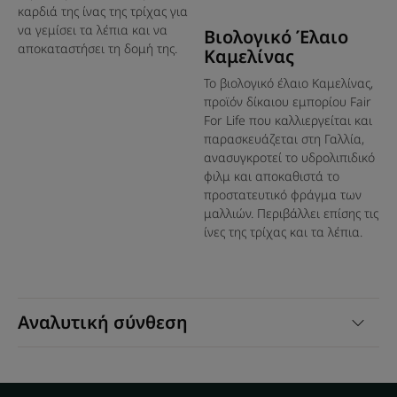
κατεστραμμένα μαλλιάχωρίς να τα βαραίνει.
καρδιά της ίνας της τρίχας για
Άμεσο ξέμπλεγμα: τα μαλλιά είναι απαλά και
να γεμίσει τα λέπια και να
Βιολογικό Έλαιο
ευκολοχτένιστα, με ανάλαφρη αίσθηση
αποκαταστήσει τη δομή της.
Καμελίνας
Ξύπνημα των αισθήσεων: Η πολύτιμη, λεπτόρευστη υφή
Το βιολογικό έλαιο Καμελίνας,
της μάσκας έχει ένα σαγηνευτικό άρωμα, για μια στιγμή
προϊόν δίκαιου εμπορίου Fair
αληθινής ευεξίας.
For Life που καλλιεργείται και
παρασκευάζεται στη Γαλλία,
ανασυγκροτεί το υδρολιπιδικό
φιλμ και αποκαθιστά το
Υφή
Ανακύκλωση
προστατευτικό φράγμα των
μαλλιών. Περιβάλλει επίσης τις
ίνες της τρίχας και τα λέπια.
Οφέλη της υφής
Ένα ανάλαφρο γαληνικό προϊόν που γίνεται ένα με την τρίχα
Αναλυτική σύνθεση
για να επανορθώσει τα μαλλιά χωρίς να τα βαρύνει
Άρωμα της σύνθεσης
Ένας ακαταμάχητος συνδυασμός από φρούτα, άνθη και