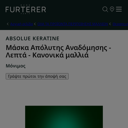
ΣΗΜΕΙΑ
ΠΩΛΗΣΗΣ
ΤΩΝ
ΠΡΟΪΟΝΤΩ
Αρχική σελίδα
ΟΛΑ ΤΑ ΠΡΟΪΟΝΤΑ ΠΕΡΙΠΟΙΗΣΗΣ ΜΑΛΛΙΩΝ
Θεραπευτ
ΜΑΣ
ABSOLUE KERATINE
Μάσκα Απόλυτης Αναδόμησης -
Λεπτά - Κανονικά μαλλιά
Μόνιμος
Γράψτε πρώτοι την άποψή σας