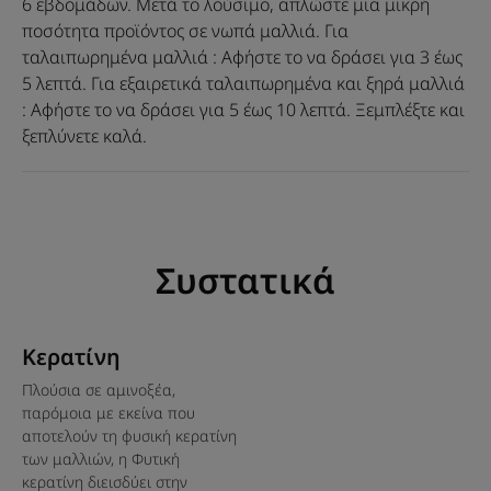
Μια εξαιρετικά επανορθωτική
6 εβδομάδων. Μετά το λούσιμο, απλώστε μια μικρή
σύνθεση με φυτική Κερατίνη
ποσότητα προϊόντος σε νωπά μαλλιά. Για
που δεν βαραίνει τα μαλλιά.
ταλαιπωρημένα μαλλιά : Αφήστε το να δράσει για 3 έως
5 λεπτά. Για εξαιρετικά ταλαιπωρημένα και ξηρά μαλλιά
: Αφήστε το να δράσει για 5 έως 10 λεπτά. Ξεμπλέξτε και
ξεπλύνετε καλά.
Πλεονέκτημα
Μια υπέρ-συμπυκνωμένη μάσκα με λεπτόρρευστη υφή
που επανορθώνει τα πολύ ταλαιπωρημένα, υπερβολικά
Συστατικά
κατεστραμμένα, εύθραστα κανονικά προς λεπτά μαλλιά
που σπάνε σαν ένα μέρος μιας "θεραπέιας ανανέωσης"
γεμάτη με τρια φυσικά αναδομητικά δραστικά
Κερατίνη
συστατικά.
Πλούσια σε αμινοξέα,
παρόμοια με εκείνα που
Οφέλη
αποτελούν τη φυσική κερατίνη
των μαλλιών, η Φυτική
Άμεση επανόρθωση: αναζωογονεί σε βάθος τα
κερατίνη διεισδύει στην