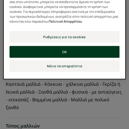
σας στον ιστότοπο, μπορείτε να αποδεχτείτε άμεσα τη χρήση των
cookies. Διαφορετικά, μπορείτε να προσαρμόσετε τη χρήση των
100% φυσικά δραστικά συστατικά, χωρίς σιλικόνη
cookies. Για περισσότερες πληροφορίες σχετικά με την επεξεργασία
των προσωπικών δεδομένων, ανατρέξτε στην πολιτική απορρήτου μας
κάνοντας κλικ παρακάτω:
Πολιτική Απορρήτου
Bάζο
Bάζο
200ml
Ρυθμίσεις για τα cookies
Μπορεί να χρησιμοποιηθεί για
OK
Ενήλικες
Μόνο τα απαραίτητα
Χρώμα μαλλιών
Καστανά μαλλιά - Κόκκινα - χάλκινα μαλλιά - Γκρίζα ή
λευκά μαλλιά - Ξανθά μαλλιά - φυσικά - με ανταύγειες
- ντεκαπάζ - Βαμμένα μαλλιά - Μαλλιά με πολικό
ξανθό
Τύπος μαλλιών