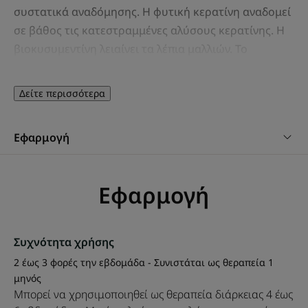
συστατικά αναδόμησης. Η φυτική κερατίνη αναδομεί
σε βάθος τις κατεστραμμένες αλύσους κερατίνης. Η
βιοκυσυμεντίνη λειαίνει τα λέπια μαλλιών. Το
βιολογικό έλαιο Καμελίνης θρέφει και προστατεύει
τα μαλλιά. Από την πρώτη εφαρμογή, τα μαλλιά είναι
Δείτε περισσότερα
πιο εύκολα στο ξέμπλεγμα, απαλά και λαμπερά — ενώ
έχουν ανάλαφρη αίσθηση. Ανακτούν διαρκή δύναμη
Εφαρμογή
και ανθεκτικότητα. Χρησιμοποιήστε ως θεραπεία
ενός μήνα, μία ή δύο φορές το χρόνο.
Εφαρμογή
ΛΊΓΑ ΛΌΓΙΑ ΑΠΌ ΤΟΝ ΕΙΔΙΚΌ ΜΑΣ
Συχνότητα χρήσης
2 έως 3 φορές την εβδομάδα - Συνιστάται ως θεραπεία 1
μηνός
Μπορεί να χρησιμοποιηθεί ως θεραπεία διάρκειας 4 έως