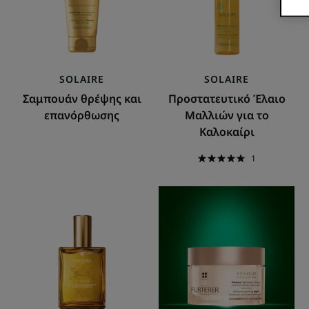
το
Καλοκαίρι
SOLAIRE
SOLAIRE
Σαμπουάν θρέψης και
Προστατευτικό Έλαιο
επανόρθωσης
Μαλλιών για το
Καλοκαίρι
1
Ξηρό
Μάσκα
έλαιο
Απόλυτης
λάμψης
Αναδόμησης
για
-
μαλλιά
Λεπτά
και
-
σώμα
Κανονικά