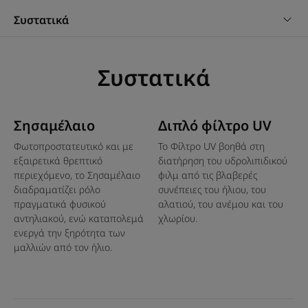
Πλεονέκτημα
Συστατικά
Ο δείκτης προστασίας κερατίνης KPF δημιουργήθηκε και
έχει κατοχυρωθεί με δίπλωμα ευρεσιτεχνίας από την
Συστατικά
René Furterer. Πρόκειται για τον μοναδικό δείκτη που
προσδιορίζει ποσοτικά τον βαθμό προστασίας των
μαλλιών**. Όπως και με τον δείκτη αντηλιακής
προστασίας SPF για το δέρμα, ο KPF 50+ είναι ο
Σησαμέλαιο
Διπλό φίλτρο UV
ΥΨΗΛΟΤΕΡΟΣ ΔΕΙΚΤΗΣ ΠΡΟΣΤΑΣΙΑΣ για τα μαλλιά.
Φωτοπροστατευτικό και με
Το Φίλτρο UV βοηθά στη
εξαιρετικά θρεπτικό
διατήρηση του υδρολιπιδικού
περιεχόμενο, το Σησαμέλαιο
φιλμ από τις βλαβερές
Οφέλη
διαδραματίζει ρόλο
συνέπειες του ήλιου, του
• Πολύ υψηλή προστασία από την υπεριώδη
πραγματικά φυσικού
αλατιού, του ανέμου και του
αντηλιακού, ενώ καταπολεμά
χλωρίου.
ακτινοβολία : κατοχυρωμένος δείκτης προστασίας KPF
ενεργά την ξηρότητα των
50+* .
μαλλιών από τον ήλιο.
• Ενυδατική δράση : αποτρέπει την αφυδάτωση των
μαλλιών που έχουν ευαισθητοποιηθεί από τον ήλιο, τη
θάλασσα, την πισίνα και τον αέρα καθ' όλη τη διάρκεια
της ημέρας.