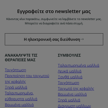
Εγγραφείτε στο newsletter μας
Κάνοντας κλικ παρακάτω, συμφωνείτε να λαμβάνετε το newsletter μας.
Μπορείτε να διαγραφείτε ανά πάσα στιγμή.
Η ηλεκτρονική σας διεύθυνση
ΑΝΑΚΑΛΥΨΤΕ ΤΙΣ
ΣΥΜΒΟΥΛΕΣ
ΘΕΡΑΠΕΙΕΣ ΜΑΣ
Tαλαιπωρημένα μαλλιά
Τριχόπτωση
Λευκά μαλλιά
Περιποίηση του τριχωτού
Ξανθά μαλλιά
της κεφαλής
Τριχόπτωση
Ξηρά μαλλιά
Τριχωτό της κεφαλής
Ταλαιπωρημένα,
Βαμμένα μαλλιά
εύθραυστα μαλλιά
Ξηρά μαλλιά
Βαμμένα μαλλιά
Διαγνωση μαλλιων