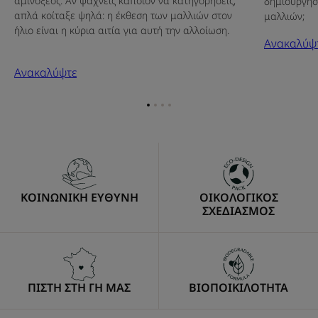
αμινοξέος. Αν ψάχνεις κάποιον να κατηγορήσεις,
δημιουργήσε
απλά κοίταξε ψηλά: η έκθεση των μαλλιών στον
μαλλιών;
ήλιο είναι η κύρια αιτία για αυτή την αλλοίωση.
Ανακαλύψ
Ανακαλύψτε
Go
Go
Go
Go
to
to
to
to
item
item
item
item
1
2
3
4
ΚΟΙΝΩΝΙΚΗ ΕΥΘΥΝΗ
ΟΙΚΟΛΟΓΙΚΟΣ
ΣΧΕΔΙΑΣΜΟΣ
ΠΙΣΤΗ ΣΤΗ ΓΗ ΜΑΣ
ΒΙΟΠΟΙΚΙΛΟΤΗΤΑ