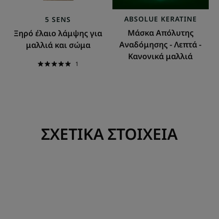
μαλλιά
ABSOLUE KERATINE
5 SENS
Μάσκα Απόλυτης
Ξηρό έλαιο λάμψης για
Αναδόμησης - Λεπτά -
μαλλιά και σώμα
Κανονικά μαλλιά
1
ΣΧΕΤΙΚΑ ΣΤΟΙΧΕΙΑ
Ανακαλύψτε
Ανακαλύψ
Λευκότερο
Το
από
τελετουργ
το
φροντίδας