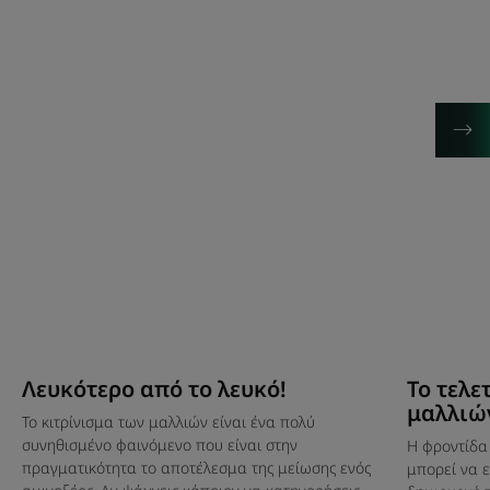
λευκό!
των
μαλλιών
σας
Λευκότερο από το λευκό!
Το τελε
μαλλιώ
Το κιτρίνισμα των μαλλιών είναι ένα πολύ
συνηθισμένο φαινόμενο που είναι στην
Η φροντίδα 
πραγματικότητα το αποτέλεσμα της μείωσης ενός
μπορεί να 