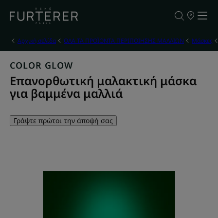
ΣΗΜΕΙΑ
ΠΩΛΗΣΗΣ
ΤΩΝ
ΠΡΟΪΟΝΤΩ
Αρχική σελίδα
ΟΛΑ ΤΑ ΠΡΟΪΟΝΤΑ ΠΕΡΙΠΟΙΗΣΗΣ ΜΑΛΛΙΩΝ
Μάσκες
ΜΑΣ
COLOR GLOW
Eπανορθωτική μαλακτική μάσκα
για βαμμένα μαλλιά
Γράψτε πρώτοι την άποψή σας