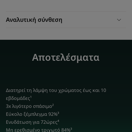
Αναλυτική σύνθεση
Αποτελέσματα
Διατηρεί τη λάμψη του χρώματος έως και 10
εβδομάδες¹
3x λιγότερο σπάσιμο²
Eύκολο ξέμπλεγμα 92%³
Ενυδάτωση για 72ώρες⁴
Μη ερεθισμένο τριχωτό 84%³