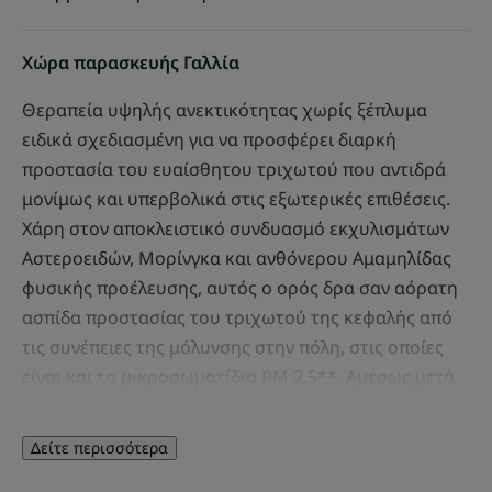
Χώρα παρασκευής Γαλλία
Θεραπεία υψηλής ανεκτικότητας χωρίς ξέπλυμα
ειδικά σχεδιασμένη για να προσφέρει διαρκή
προστασία του ευαίσθητου τριχωτού που αντιδρά
μονίμως και υπερβολικά στις εξωτερικές επιθέσεις.
Χάρη στον αποκλειστικό συνδυασμό εκχυλισμάτων
Αστεροειδών, Μορίνγκα και ανθόνερου Αμαμηλίδας
φυσικής προέλευσης, αυτός ο ορός δρα σαν αόρατη
ασπίδα προστασίας του τριχωτού της κεφαλής από
τις συνέπειες της μόλυνσης στην πόλη, στις οποίες
είναι και τα μικροσωματίδια PM 2.5**. Αμέσως μετά
την εφαρμογή, αυτό το ημιδιαφανές και εξαιρετικά
απαλό ζελ προσφέρει άμεσα άνεση και ευεξία. Τα
Δείτε περισσότερα
μαλλιά είναι απαλά και λαμπερά. Κατάλληλο για