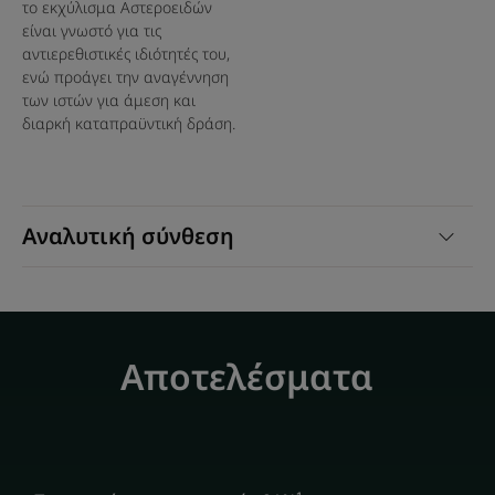
το εκχύλισμα Αστεροειδών
τελευταίο βήμα στο τελετουργικό των μαλλιών· δεν
είναι γνωστό για τις
χρειάζεται ξέπλυμα.
αντιερεθιστικές ιδιότητές του,
ενώ προάγει την αναγέννηση
των ιστών για άμεση και
διαρκή καταπραϋντική δράση.
Υφή
Οφέλη της υφής
Εξαιρετικά ελαφρύ ζελ.
Αναλυτική σύνθεση
Άρωμα της σύνθεσης
Απαλό και φίνο άρωμα λουλουδιών
Αποτελέσματα