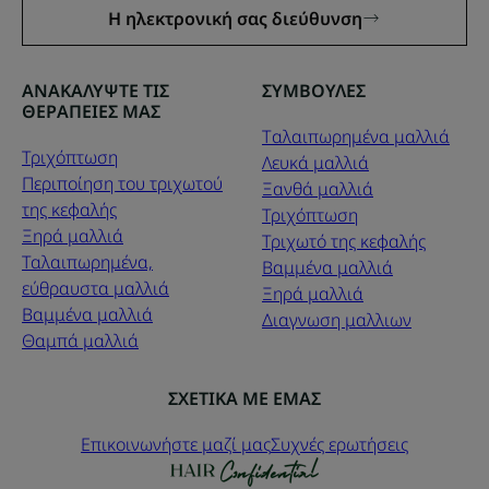
Η ηλεκτρονική σας διεύθυνση
ΑΝΑΚΑΛΥΨΤΕ ΤΙΣ
ΣΥΜΒΟΥΛΕΣ
ΘΕΡΑΠΕΙΕΣ ΜΑΣ
Tαλαιπωρημένα μαλλιά
Τριχόπτωση
Λευκά μαλλιά
Περιποίηση του τριχωτού
Ξανθά μαλλιά
της κεφαλής
Τριχόπτωση
Ξηρά μαλλιά
Τριχωτό της κεφαλής
Ταλαιπωρημένα,
Βαμμένα μαλλιά
εύθραυστα μαλλιά
Ξηρά μαλλιά
Βαμμένα μαλλιά
Διαγνωση μαλλιων
Θαμπά μαλλιά
ΣΧΕΤΙΚΑ ΜΕ ΕΜΑΣ
Επικοινωνήστε μαζί μας
Συχνές ερωτήσεις