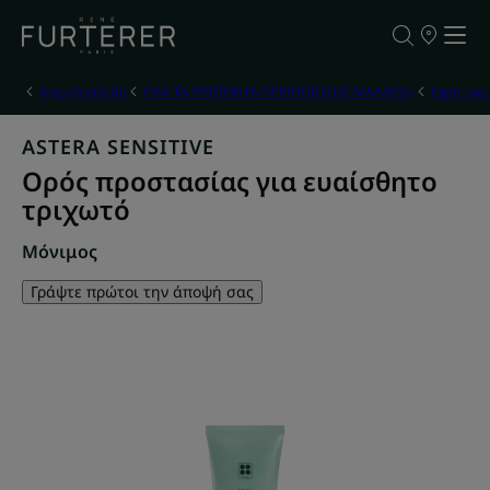
ΣΗΜΕΙΑ
ΠΩΛΗΣΗΣ
ΤΩΝ
ΠΡΟΪΟΝΤΩ
Αρχική σελίδα
ΟΛΑ ΤΑ ΠΡΟΪΟΝΤΑ ΠΕΡΙΠΟΙΗΣΗΣ ΜΑΛΛΙΩΝ
Ορός για 
ΜΑΣ
ASTERA SENSITIVE
Ορός προστασίας για ευαίσθητο
τριχωτό
Μόνιμος
Γράψτε πρώτοι την άποψή σας