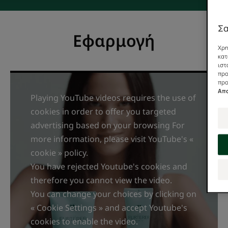
Σα
Εφαρμογή
Χρη
κατ
ιστ
προ
προ
Απ
Playing YouTube videos requires the use of
cookies in order to offer you targeted
advertising based on your browsing For
more information, please visit YouTube's «
cookie » policy.
You have rejected Youtube's cookies and
therefore you cannot view the video.
You can change your choices by clicking on
« Cookie Settings » and accept Youtube's
cookies to enable the video.