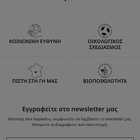
Go
Go
Go
Go
to
to
to
to
item
item
item
item
1
2
3
4
ΚΟΙΝΩΝΙΚΗ ΕΥΘΥΝΗ
ΟΙΚΟΛΟΓΙΚΟΣ
ΣΧΕΔΙΑΣΜΟΣ
ΠΙΣΤΗ ΣΤΗ ΓΗ ΜΑΣ
ΒΙΟΠΟΙΚΙΛΟΤΗΤΑ
Εγγραφείτε στο newsletter μας
Κάνοντας κλικ παρακάτω, συμφωνείτε να λαμβάνετε το newsletter μας.
Μπορείτε να διαγραφείτε ανά πάσα στιγμή.