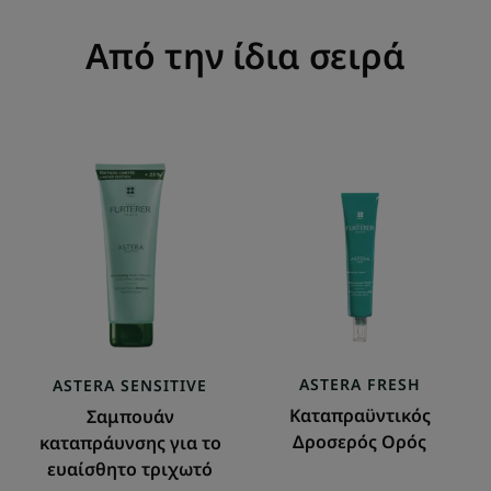
Από την ίδια σειρά
Σαμπουάν
Καταπραϋντικός
καταπράυνσης
Δροσερός
για
Ορός
το
ευαίσθητο
τριχωτό
ASTERA
FRESH
ASTERA
SENSITIVE
Καταπραϋντικός
Σαμπουάν
Δροσερός Ορός
καταπράυνσης για το
ευαίσθητο τριχωτό