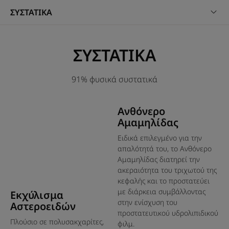
χρήση σε παιδιά ηλικίας τριών ετών και άνω.
ΣΥΣΤΑΤΙΚΑ
Πλεονέκτημα
ΣΥΣΤΑΤΙΚΑ
Εξαιρετικά ανάλαφρη σύνθεση ζελ που δρα ως αόρατη
ασπίδα προσφέροντας προστασία από τις εξωτερικές
επιθέσεις.
91% φυσικά συστατικά
Οφέλη
Ανθόνερο
Αμαμηλίδας
• Oρός κατά της ρύπανσης : περιέχει εκχύλισμα
Ειδικά επιλεγμένο για την
Μορίνγκα, γνωστό για τις ιδιότητές του που
απαλότητά του, το Ανθόνερο
προσφέρουν στο τριχωτό της κεφαλής προστασία από
Αμαμηλίδας διατηρεί την
τη μόλυνση αλλά και τις εξωτερικές επιθέσεις.
ακεραιότητα του τριχωτού της
• Ενίσχυση της φυσικής άμυνας : μειώνει την
κεφαλής και το προστατεύει
υπερβολική αντιδραστικότητα του τριχωτού της
με διάρκεια συμβάλλοντας
Εκχύλισμα
κεφαλής και ανακουφίζει.
στην ενίσχυση του
Αστεροειδών
προστατευτικού υδρολιπιδικού
• Σύνθεση χωρίς ξέπλυμα : μπορεί να εφαρμοστεί με το
Πλούσιο σε πολυσακχαρίτες,
φιλμ.
ειδικό ρύγχος για το τριχωτό της κεφαλής, ως το