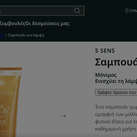
ΣΗΜ
Συμβουλές
Οι δεσμεύσεις μας
άν
Σαμπουάν για λάμψη
5 SENS
Σαμπουά
Μόνιμος
Ενισχύει τη λάμ
Γράψτε πρώτοι την
Ένα σαμπουάν χωρί
ομορφιά των μαλλι
φυτικά έλαια για λ
καθημερινή χρήση 