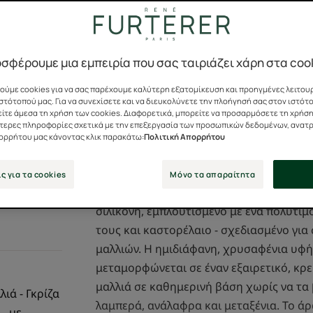
Ένα σαγηνευτικό ά
ικανοποιεί τις αισ
σφέρουμε μια εμπειρία που σας ταιριάζει χάρη στα coo
100% φυσικά δρασ
ύμε cookies για να σας παρέχουμε καλύτερη εξατομίκευση και προηγμένες λειτουρ
στότοπού μας. Για να συνεχίσετε και να διευκολύνετε την πλοήγησή σας στον ιστότ
ίτε άμεσα τη χρήση των cookies. Διαφορετικά, μπορείτε να προσαρμόσετε τη χρήση
Σωληνάριο
Σωληνάρ
250ml
ότερες πληροφορίες σχετικά με την επεξεργασία των προσωπικών δεδομένων, ανατ
πορρήτου μας κάνοντας κλικ παρακάτω:
Πολιτική Απορρήτου
ς για τα cookies
Μόνο τα απαραίτητα
Αυτό το εξαιρετικό σαμπουάν που ικανοπο
σιλικόνη, εμπλουτισμένο με ένα πολύτιμ
τους και καστορέλαιο - σχεδιασμένο για
μαλλιών. Η ημιδιάφανη, χρυσαφένια υφή 
μεταμορφώνεται σε έναν εξαιρετικό, κρ
μαλλιά σε καθημερινή βάση χωρίς να τα 
λιά - Γκρίζα
λαμπερά, ανάλαφρα και μεταξένια. Το άρ
- με