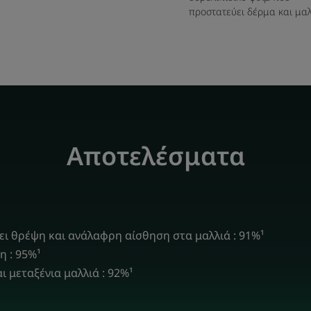
καρδαμέλαιο και έλαια από Jojoba και αβο
προστατεύει δέρμα και μαλ
• Υφή που ικανοποιεί τις αισθήσεις : σχεδ
προϊόντος ικανοποιεί εξαιρετικά τις αισθή
πλούσια αίσθηση που χαρίζει στα μαλλιά.
Υφή
Αποτελέσματα
Οφέλη της υφής
Πλούσια, κρεμώδης υφή
τρίχα παρέχοντας τη 
μαλλιά, χωρίς να τα βα
Άρωμα της σύνθεση
ζει θρέψη και ανάλαφρη αίσθηση στα μαλλιά : 91%¹
Ένα εθιστικό άρωμα πο
η : 95%¹
πνοή από γιασεμί και 
ι μεταξένια μαλλιά : 92%¹
βανίλια και πατσουλί 
κεχριμπάρι και musk