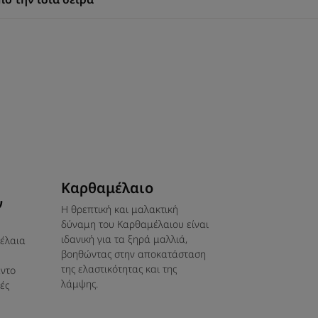
 στα μαλλιά.
ιών και κεχριμπαριού. Ένα εθιστικό
μια ακαταμάχητη, αύρα. Με κάθε χρήση,
Καρθαμέλαιο
.
ν
Η θρεπτική και μαλακτική
δύναμη του Καρθαμέλαιου είναι
ιδανική για τα ξηρά μαλλιά,
έλαια
βοηθώντας στην αποκατάσταση
της ελαστικότητας και της
άντο
μαλλιά είναι απαλά και μεταξένια, αλλά
λάμψης.
ές
μεση τη λάμψη τους.
 : καστορέλαιο, αμυγδαλέλαιο,