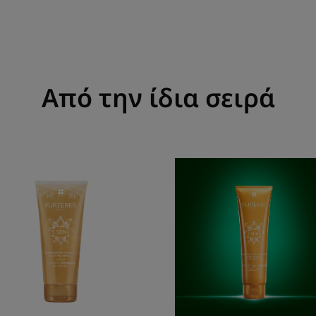
Από την ίδια σειρά
Ζελ
Μαλακτική
ντους
κρέμα
λάμψης
για
λάμψη