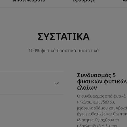
που χαρίζουν
ΣΥΣΤΑΤΙΚΑ
100% φυσικά δραστικά συστατικά
Πλεονέκτημα
Θεϊκό άρωμα που συνδυάζει νότες λουλουδ
άρωμα που τυλίγει τα μαλλιά διαρκώς με 
Συνδυασμός 5
μια μοναδική εμπειρία ξυπνά τις αισθήσεις
φυσικών φυτικώ
ελαίων
Ο συνδυασμός από φυτικά 
Οφέλη
Ρηκίνου, αμυγδάλου,
jojoba,Καρθάμου και Αβοκ
• Καθαρίζει απαλά και χαρίζει θρέψη : τα 
έχει ενυδατικές και θρεπτικ
ταυτόχρονα ανάλαφρα, αποκαλύπτοντας ά
ιδιότητες. Ενισχύουν το
• Μείγμα από πέντε πολύτιμα φυσικά έλαια
υδρολιπιδικό φιλμ που