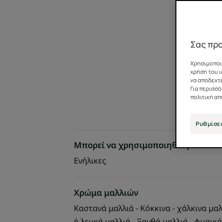
Σας προ
Χρησιμοποιο
χρήση του ι
να αποδεχτε
Για περισσ
πολιτική α
Ρυθμίσει
Μπορεί να χρησιμοποιηθεί για
Ενήλικες
Χρώμα μαλλιών
Καστανά μαλλιά - Κόκκινα - χάλκινα μαλ
ή λευκά μαλλιά - Ξανθά μαλλιά - φυσικά 